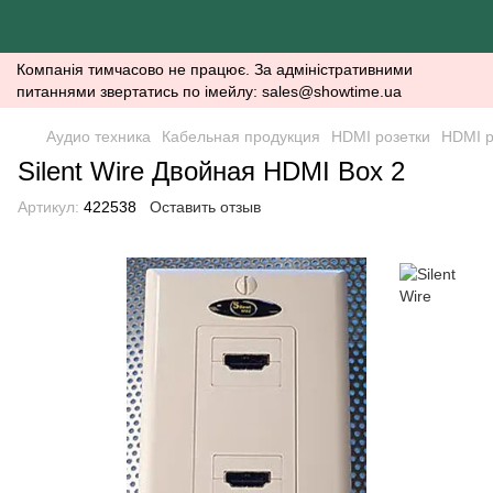
Компанія тимчасово не працює. За адміністративними
питаннями звертатись по імейлу: sales@showtime.ua
Аудио техника
Кабельная продукция
HDMI розетки
HDMI р
Silent Wire Двойная HDMI Box 2
Артикул:
422538
Оставить отзыв