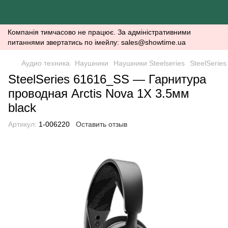
Компанія тимчасово не працює. За адміністративними
питаннями звертатись по імейлу: sales@showtime.ua
Аудио техника
Наушники
Наушники Steelseries
SteelSerie
SteelSeries 61616_SS — Гарнитура
проводная Arctis Nova 1X 3.5мм
black
Артикул:
1-006220
Оставить отзыв