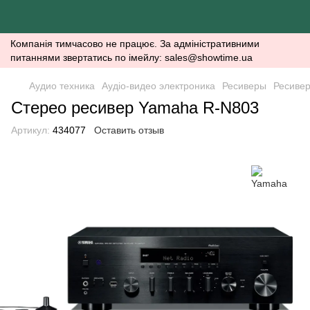
Компанія тимчасово не працює. За адміністративними
питаннями звертатись по імейлу: sales@showtime.ua
Аудио техника
Аудіо-видео электроника
Ресиверы
Ресиве
Стерео ресивер Yamaha R-N803
Артикул:
434077
Оставить отзыв