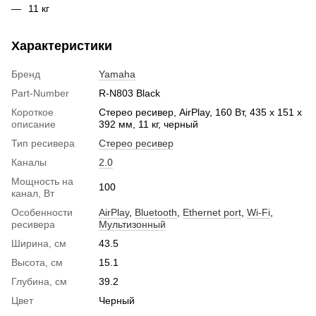
11 кг
Характеристики
Бренд
Yamaha
Part-Number
R-N803 Black
Короткое
Стерео ресивер, AirPlay, 160 Вт, 435 x 151 x
описание
392 мм, 11 кг, черный
Тип ресивера
Стерео ресивер
Каналы
2.0
Мощность на
100
канал, Вт
Особенности
AirPlay
,
Bluetooth
,
Ethernet port
,
Wi-Fi
,
ресивера
Мультизонный
Ширина, см
43.5
Высота, см
15.1
Глубина, см
39.2
Цвет
Черный