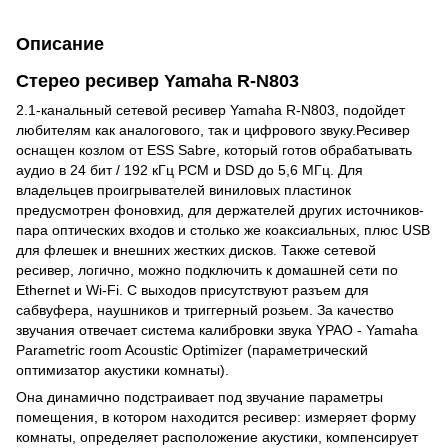
Описание
Стерео ресивер Yamaha R-N803
2.1-канальный сетевой ресивер Yamaha R-N803, подойдет
любителям как аналогового, так и цифрового звуку.Ресивер
оснащен козлом от ESS Sabre, который готов обрабатывать
аудио в 24 бит / 192 кГц PCM и DSD до 5,6 МГц. Для
владельцев проигрывателей виниловых пластинок
предусмотрен фоновхид, для держателей других источников-
пара оптических входов и столько же коаксиальных, плюс USB
для флешек и внешних жестких дисков. Также сетевой
ресивер, логично, можно подключить к домашней сети по
Ethernet и Wi-Fi. С выходов присутствуют разъем для
сабвуфера, наушников и триггерный розьем. За качество
звучания отвечает система калибровки звука YPAO - Yamaha
Parametric room Acoustic Optimizer (параметрический
оптимизатор акустики комнаты).
Она динамично подстраивает под звучание параметры
помещения, в котором находится ресивер: измеряет форму
комнаты, определяет расположение акустики, компенсирует