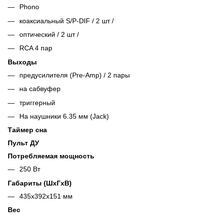
Phono
коаксиальный S/P-DIF / 2 шт /
оптический / 2 шт /
RCA 4 пар
Выходы
предусилителя (Pre-Amp) / 2 пары
на сабвуфер
триггерный
На наушники 6.35 мм (Jack)
Таймер сна
Пульт ДУ
Потребляемая мощность
250 Вт
Габариты (ШхГхВ)
435х392х151 мм
Вес