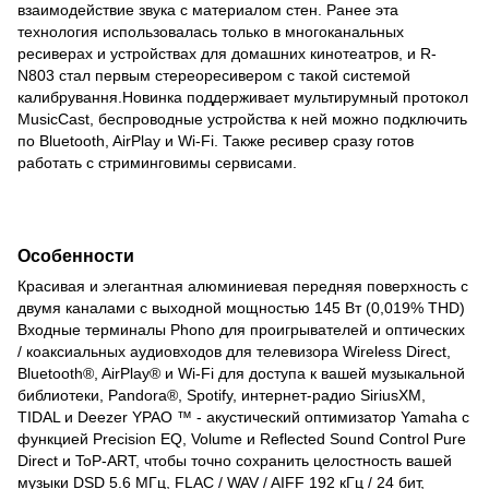
взаимодействие звука с материалом стен. Ранее эта
технология использовалась только в многоканальных
ресиверах и устройствах для домашних кинотеатров, и R-
N803 стал первым стереоресивером с такой системой
калибрування.Новинка поддерживает мультирумный протокол
MusicCast, беспроводные устройства к ней можно подключить
по Bluetooth, AirPlay и Wi-Fi. Также ресивер сразу готов
работать с стриминговимы сервисами.
Особенности
Красивая и элегантная алюминиевая передняя поверхность с
двумя каналами с выходной мощностью 145 Вт (0,019% THD)
Входные терминалы Phono для проигрывателей и оптических
/ коаксиальных аудиовходов для телевизора Wireless Direct,
Bluetooth®, AirPlay® и Wi-Fi для доступа к вашей музыкальной
библиотеки, Pandora®, Spotify, интернет-радио SiriusXM,
TIDAL и Deezer YPAO ™ - акустический оптимизатор Yamaha с
функцией Precision EQ, Volume и Reflected Sound Control Pure
Direct и ToP-ART, чтобы точно сохранить целостность вашей
музыки DSD 5.6 МГц, FLAC / WAV / AIFF 192 кГц / 24 бит,