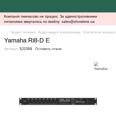
Компанія тимчасово не працює. За адміністративними
питаннями звертатись по імейлу: sales@showtime.ua
Аудио техника
Аудіо-видео электроника
Усилители мощнос
Yamaha Ri8-D E
Артикул:
522358
Оставить отзыв