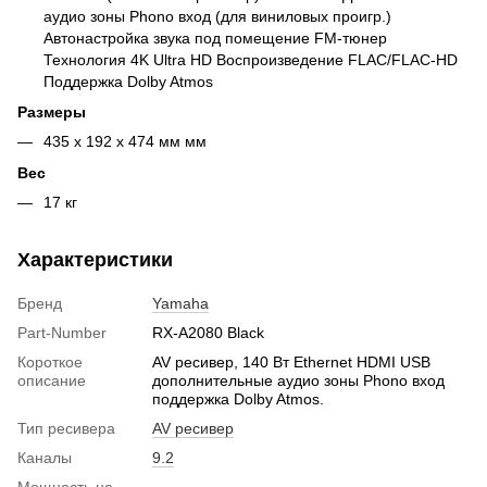
аудио зоны Phono вход (для виниловых проигр.)
Автонастройка звука под помещение FM-тюнер
Технология 4K Ultra HD Воспроизведение FLAC/FLAC-HD
Поддержка Dolby Atmos
Размеры
435 x 192 x 474 мм мм
Вес
17 кг
Характеристики
Бренд
Yamaha
Part-Number
RX-A2080 Black
Короткое
AV ресивер, 140 Вт Ethernet HDMI USB
описание
дополнительные аудио зоны Phono вход
поддержка Dolby Atmos.
Тип ресивера
AV ресивер
Каналы
9.2
Мощность на