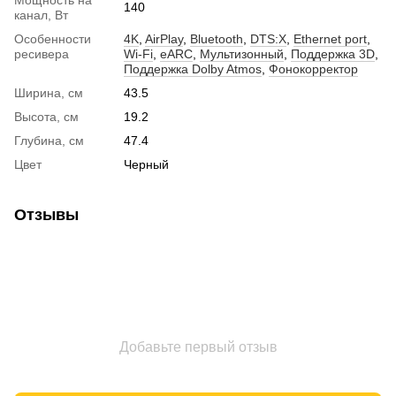
140
канал, Вт
Особенности
4K
,
AirPlay
,
Bluetooth
,
DTS:X
,
Ethernet port
,
ресивера
Wi-Fi
,
eARC
,
Мультизонный
,
Поддержка 3D
,
Поддержка Dolby Atmos
,
Фонокорректор
Ширина, см
43.5
Высота, см
19.2
Глубина, см
47.4
Цвет
Черный
Отзывы
Добавьте первый отзыв