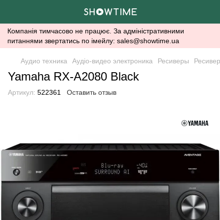
Компанія тимчасово не працює. За адміністративними
питаннями звертатись по імейлу: sales@showtime.ua
Аудио техника
Аудіо-видео электроника
Ресиверы
Ресиве
Yamaha RX-A2080 Black
Артикул:
522361
Оставить отзыв