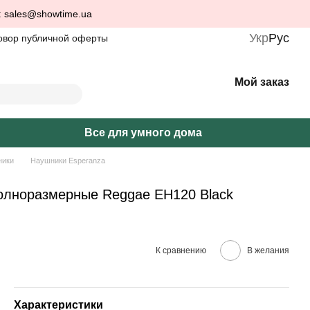
: sales@showtime.ua
Укр
Рус
овор публичной оферты
Мой заказ
Все для умного дома
ники
Наушники Esperanza
олноразмерные Reggae EH120 Black
К сравнению
В желания
Характеристики