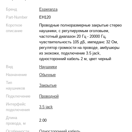
Бренд
Esperanza
Part-Number
EH120
Короткое
Проводные полноразмерные закрытые стерео
описание
наушники, с регулируемым оголовьем,
частотный диапазон 20 Гц - 20000 Гц,
чувствительность 105 дБ, импеданс 32 Ом,
регулятор громкости на проводе, амбушюры
из экокожи, подключение 3.5 jack,
односторонний кабель 2 м, цвет черный
Вид
Наушники
Назначение
Обычные
Тип
Закрытые
наушников
Подключение
Проводной
Интерфейс
3.5 jack
подключения
Длина
2.00
провода, м
Особенности
Односторонний кабель