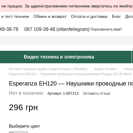
 не працює. За адміністративними питаннями звертатись по імейлу
и тест техники
Обмен и возврат
Оплата и доставка
Блог
Дог
49-38-78
067 109-38-48 (viber/telegram)
Перезвонить вам?
Видео техника и электроника
Интернет-магазин аудио и видеотехники | Showtime
Аудио техника
Науш
Esperanza EH120 — Наушники проводные полноразмерные Reggae EH120 Black
Esperanza EH120 — Наушники проводные п
Нет в наличии
Артикул: 1-007213
Оставить отзыв
296 грн
Выберите цвет