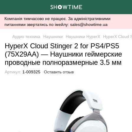
Компанія тимчасово не працює. За адміністративними
питаннями звертатись по імейлу: sales@showtime.ua
Аудио техника
Наушники
Наушники HyperX
HyperX Cloud 
HyperX Cloud Stinger 2 for PS4/PS5
(75X29AA) — Наушники геймерские
проводные полноразмерные 3.5 мм
Артикул:
1-009325
Оставить отзыв