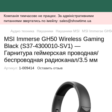
Компанія тимчасово не працює. За адміністративними
питаннями звертатись по імейлу: sales@showtime.ua
Аудио техника
Наушники
Наушники MSI
MSI Immerse GH50
MSI Immerse GH50 Wireless Gaming
Black (S37-4300010-SV1) —
Гарнитура геймерская проводная/
беспроводная радиоканал/3.5 мм
Артикул:
1-009414
Оставить отзыв