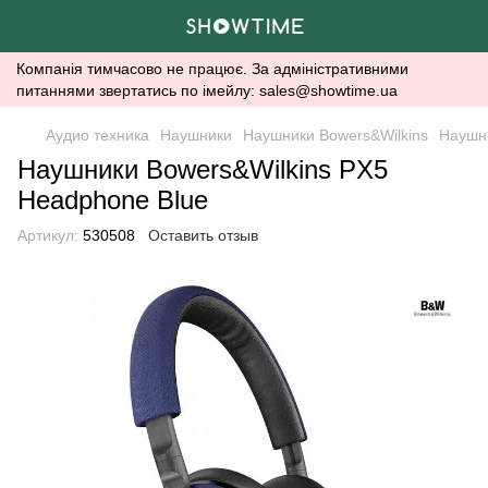
Компанія тимчасово не працює. За адміністративними
питаннями звертатись по імейлу: sales@showtime.ua
Аудио техника
Наушники
Наушники Bowers&Wilkins
Наушни
Наушники Bowers&Wilkins PX5
Headphone Blue
Артикул:
530508
Оставить отзыв