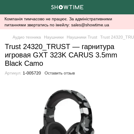
Компанія тимчасово не працює. За адміністративними
питаннями звертатись по імейлу: sales@showtime.ua
Аудио техника
Наушники
Наушники Trust
Trust 24320_TR
Trust 24320_TRUST — гарнитура
игровая GXT 323K CARUS 3.5mm
Black Camo
Артикул:
1-005720
Оставить отзыв