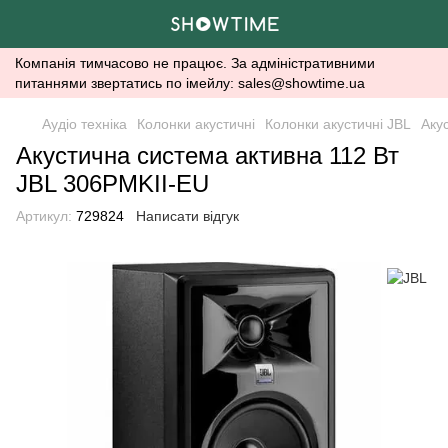
Компанія тимчасово не працює. За адміністративними
питаннями звертатись по імейлу: sales@showtime.ua
Аудіо техніка
Колонки акустичні
Колонки акустичні JBL
Аку
Акустична система активна 112 Вт
JBL 306PMKII-EU
Артикул:
729824
Написати відгук