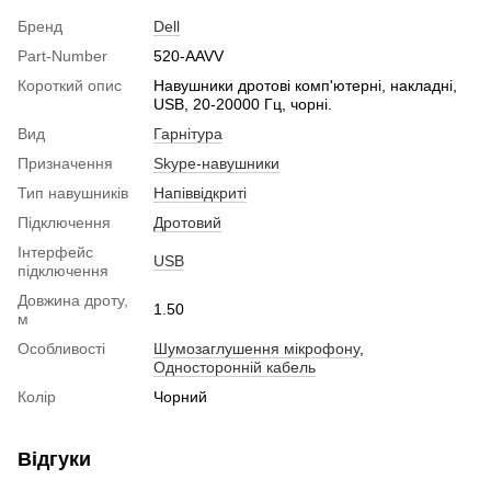
Бренд
Dell
Part-Number
520-AAVV
Короткий опис
Навушники дротові комп'ютерні, накладні,
USB, 20-20000 Гц, чорні.
Вид
Гарнітура
Призначення
Skype-навушники
Тип навушників
Напіввідкриті
Підключення
Дротовий
Інтерфейс
USB
підключення
Довжина дроту,
1.50
м
Особливості
Шумозаглушення мікрофону
,
Односторонній кабель
Колір
Чорний
Відгуки