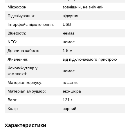
Мікрофон:
зовнішній, не знімний
Підсвічування:
відсутня
Інтерфейс підключення:
USB
Bluetooth:
немає
NFC:
немає
Довжина кабелю:
1.5 м
Живлення:
від підключаємого пристрою
Чохол/Футляр у
немає
комплекті:
Матеріал корпусу:
пластик
Матеріал амбушюр:
еко-шкіра
Вага:
121 г
Колір:
чорний
Характеристики