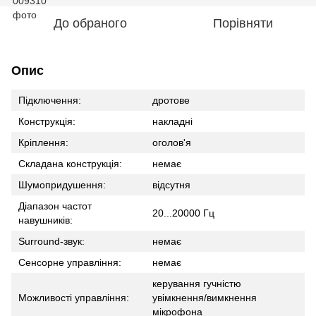
До обраного
Порівняти
Опис
Підключення:
дротове
Конструкція:
накладні
Кріплення:
оголов'я
Складана конструкція:
немає
Шумопридушення:
відсутня
Діапазон частот
20...20000 Гц
навушників:
Surround-звук:
немає
Сенсорне управління:
немає
керування гучністю
Можливості управління:
увімкнення/вимкнення
мікрофона