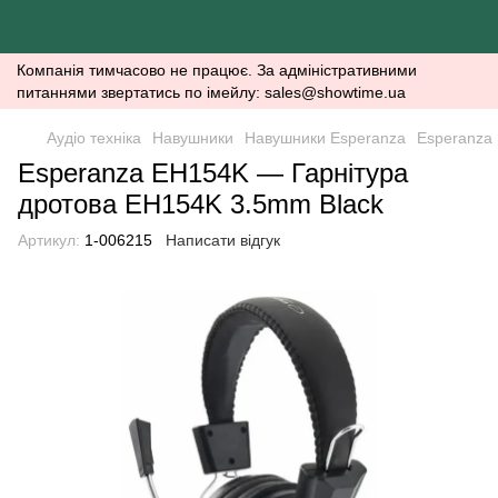
Компанія тимчасово не працює. За адміністративними
питаннями звертатись по імейлу: sales@showtime.ua
Аудіо техніка
Навушники
Навушники Esperanza
Esperanza
Esperanza EH154K — Гарнітура
дротова EH154K 3.5mm Black
Артикул:
1-006215
Написати відгук