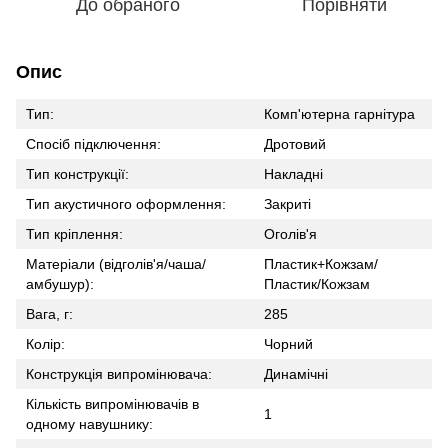
До обраного
Порівняти
Опис
Тип:
Комп'ютерна гарнітура
Спосіб підключення:
Дротовий
Тип конструкції:
Накладні
Тип акустичного оформлення:
Закриті
Тип кріплення:
Оголів'я
Матеріали (відголів'я/чаша/
Пластик+Кожзам/
амбушур):
Пластик/Кожзам
Вага, г:
285
Колір:
Чорний
Конструкція випромінювача:
Динамічні
Кількість випромінювачів в
1
одному навушнику: