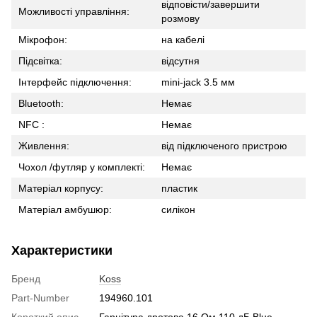
відповісти/завершити
Можливості управління:
розмову
Мікрофон:
на кабелі
Підсвітка:
відсутня
Інтерфейс підключення:
mini-jack 3.5 мм
Bluetooth:
Немає
NFC :
Немає
Живлення:
від підключеного пристрою
Чохол /футляр у комплекті:
Немає
Матеріал корпусу:
пластик
Матеріал амбушюр:
силікон
Характеристики
Бренд
Koss
Part-Number
194960.101
Короткий опис
Гарнітура дротова 16 Ом 110 дБ Blue