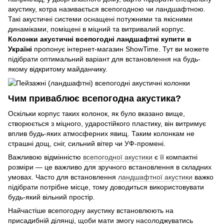
акустику, котра називається всепогодною чи ландшафтною.
Такі акустичні системи оснащені потужними та якісними
динаміками, поміщені в міцний та витривалий корпус.
Колонки акустичні всепогодні ландшафтні купити в
Україні
пропонує інтернет-магазин ShowTime. Тут ви можете
підібрати оптимальний варіант для встановлення на будь-
якому відкритому майданчику.
Чим приваблює всепогодна акустика?
Оскільки корпус таких колонок, як було вказано вище,
створюється з міцного, ударостійкого пластику, він витримує
вплив будь-яких атмосферних явищ. Таким колонкам не
страшні дощ, сніг, сильний вітер чи УФ-промені.
Важливою відмінністю
всепогодної акустики
є її компактні
розміри — це важливо для зручного встановлення в складних
умовах. Часто для встановлення
ландшафтної акустики
важко
підібрати потрібне місце, тому доводиться використовувати
будь-який вільний простір.
Найчастіше всепогодну акустику встановлюють на
присадибній ділянці, щоби мати змогу насолоджуватись