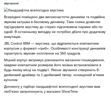
звучання.
Всередині поміщено два високочастотні динаміки та подвійна
звукова катушка в басовому динаміку. Така схема дозволяє
під'єднувати акустику до стерео підсилювача парами або по
одній. В останньому випадку не потрібно дбати про додаткову
комутацію.
JBL Control 88M — акустика, що відрізняється компактним
корпусом у форматі «гриб». Особливості конструкції динаміків
гарантують звукове охоплення на 360 градусів.
Міцний корпус витримує різноманітні механічні пошкодження,
завдяки компактним розмірам його можна встановлювати в
будь-якому місці на подвір'ї. Якісне звучання створюють 8-
дюймовий драйвер та 1-дюймовий твітер, оснащений м'яким
куполом.
Допомогу у підборі ландшафтної всепогодної акустики вам
люб'язно запропонують у магазині ShowTime.