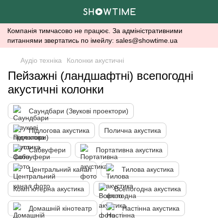
Компанія тимчасово не працює. За адміністративними
питаннями звертатись по імейлу: sales@showtime.ua
Аудіо техніка
Колонки акустичні
Пейзажні (ландшафтні) всепогодні
акустичні колонки
Саундбари (Звукові проектори)
Підлогова акустика
Полична акустика
Сабвуфери
Портативна акустика
Центральний канал
Тилова акустика
Комп'ютерна акустика
Всепогодна акустика
Домашній кінотеатр
Настінна акустика