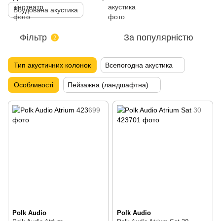
Вбудована акустика
Фільтр
За популярністю
2
Тип акустичних колонок
Всепогодна акустика
Особливості
Пейзажна (ландшафтна)
Polk Audio
Polk Audio