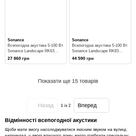
Sonance
Sonance
Всепогодна акустика 5-100 Вт
Всепогодна акустика 5-100 Вт
Sonance Landscape RK63
Sonance Landscape RK83
BROWN
BROWN
27 860 грн
44 590 грн
Показати ще 15 товарів
Назад
Вперед
1
із 2
Відмінності всепогодної акустики
Щоби мати змогу насолоджуватися якісним звуком на вулиці,
наприклад, у дворі власного дому, варто підібрати спеціальну