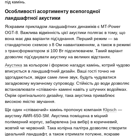
під камінь.
Особливості асортименту всепогодної
ландшафтної акустики
Яскравим прикладом ландшафтних динаміків є MT-Power
OGT-8. Важлива відмінність цієї акустики полягає в тому, що
вона має два варіанти під'єднання. Перший режим — за
стандартною схемою з 8 Ом навантаженням, а також в режимі
з трансформатором зі 100 Вт підсилювачем. Такий варіант
дозволяє під'єднувати акустику на великих відстанях.
Акустика
за кольором і формою нагадує камінь, котрий чудово
вписується в ландшафтний дизайн. Ваші гості точно не
здогадаються, звідки саме лине звук, будуть чудуватися
загадковому музичному супроводу. Стійкість до води дозволяє
встановлювати «співаючі» камені навіть у штучних водоймах.
Окрім оригінального дизайну, така акустика приваблює
високою якістю звучання.
Ще один «співаючий» камінь пропонує компанія
Klipsch
—
акустику AWR-650-SM. Акустика поміщена в міцний
полімерний корпус, забарвлена (на вибір) в коричневий,
жовтий чи червоний. Така колірна палітра дозволяє створити
ідеальний ландшафт, а також отримати потужне, яскраве