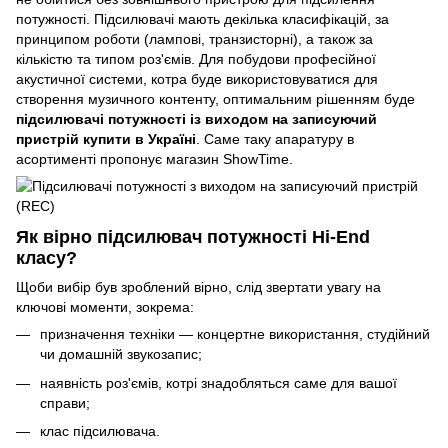
потужності. Підсилювачі мають декілька класифікацій, за
принципом роботи (лампові, транзисторні), а також за
кількістю та типом роз'ємів. Для побудови професійної
акустичної системи, котра буде використовуватися для
створення музичного контенту, оптимальним рішенням буде
підсилювачі потужності із виходом на записуючий
пристрій купити в Україні
. Саме таку апаратуру в
асортименті пропонує магазин ShowTime.
Як вірно підсилювач потужності Hi-End
класу?
Щоби вибір був зроблений вірно, слід звертати увагу на
ключові моменти, зокрема:
призначення техніки — концертне використання, студійний
чи домашній звукозапис;
наявність роз'ємів, котрі знадобляться саме для вашої
справи;
клас підсилювача.