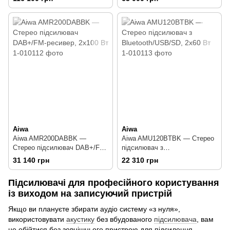
Aiwa
Aiwa
Aiwa AMR200DABBK —
Aiwa AMU120BTBK — Стерео
Стерео підсилювач DAB+/FM-
підсилювач з
ресивер, 2x100 Вт
Bluetooth/USB/SD, 2x60 Вт
31 140 грн
22 310 грн
Підсилювачі для професійного користування
із виходом на записуючий пристрій
Якщо ви плануєте збирати аудіо систему «з нуля»,
використовувати
акустику
без вбудованого
підсилювача
, вам
не обійтися без зовнішнього пристрою для підсилення