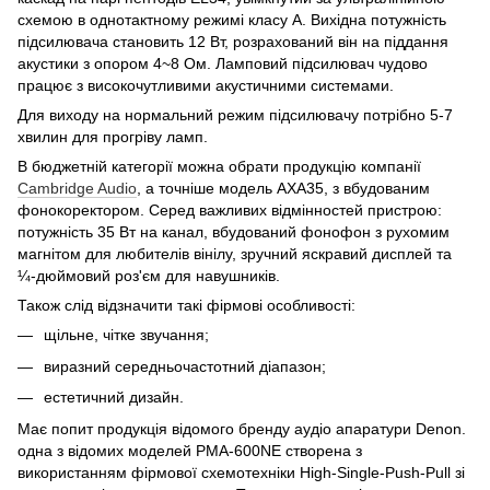
схемою в однотактному режимі класу А. Вихідна потужність
підсилювача становить 12 Вт, розрахований він на піддання
акустики з опором 4~8 Oм. Ламповий підсилювач чудово
працює з високочутливими акустичними системами.
Для виходу на нормальний режим підсилювачу потрібно 5-7
хвилин для прогріву ламп.
В бюджетній категорії можна обрати продукцію компанії
Cambridge Audio
, а точніше модель AXA35, з вбудованим
фонокоректором. Серед важливих відмінностей пристрою:
потужність 35 Вт на канал, вбудований фонофон з рухомим
магнітом для любителів вінілу, зручний яскравий дисплей та
¼-дюймовий роз'єм для навушників.
Також слід відзначити такі фірмові особливості:
щільне, чітке звучання;
виразний середньочастотний діапазон;
естетичний дизайн.
Має попит продукція відомого бренду аудіо апаратури Denon.
одна з відомих моделей PMA-600NE створена з
використанням фірмової схемотехніки High-Single-Push-Pull зі