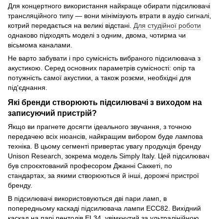
Для концертного використання найкраще обирати підсилювачі
трансляційного типу — вони мінімізують втрати в аудіо сигналі,
котрий передається на великі відстані.
Для студійної роботи
однаково підходять моделі з одним, двома, чотирма чи
вісьмома каналами.
Не варто забувати і про сумісність вибраного підсилювача з
акустикою. Серед основних параметрів сумісності: опір та
потужність самої акустики, а також розєми, необхідні для
під'єднання.
Які бренди створюють підсилювачі з виходом на
записуючий пристрій?
Якщо ви прагнете досягти ідеального звучання, з точною
передачею всіх нюансів, найкращим вибором буде лампова
техніка. В цьому сегменті привертає увагу продукція бренду
Unison Research, зокрема модель Simply Italy. Цей підсилювач
був спроєктований професором Джанні Саккеті, по
стандартах, за якими створюються й інші, дорожчі пристрої
бренду.
В підсилювачі використовуються дві пари ламп, в
попередньому каскаді підсилювача лампи ECC82. Вихідний
каскад на парі пентодів EL34, увімкнутий за ультралінійною