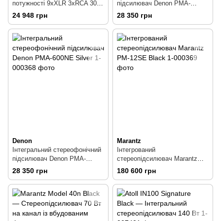
потужності 9xXLR 3xRCA 30 –
підсилювач Denon PMA-
20000 Гц 2 канали Inkel IPP-
600NE Black
24 948 грн
28 350 грн
8213
Denon
Marantz
Інтегральний стереофонічний
Інтегрований
підсилювач Denon PMA-
стереопідсилювач Marantz
600NE Silver
PM-12SE Black
28 350 грн
180 600 грн