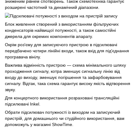
зниженим рівнем спотворень. Також схемотехніка гарантує
розширені частотний та динамічний діапазони.
Блок живлення створений з використанням фільтруючих
конденсаторів найвищої потужності, а також самостійні
джерела для окремих компонентів апарату.
Окрім роз'єму для записуючого пристрою в підсилювачі
передбачено чотири лінійні входи, також вхід для під'єднання
програвача вінілу.
Важлива відмінність пристрою — схема мінімального шляху
проходження сигналу, котра зменшує сигнальну лінію від
входу до виходу, зменшує погіршення та зафарбовування
сигналу. Відтак, така схема гарантує високу якість відтворення
звуку.
Для концертного використання розраховані трансляційні
підсилювачі Inkel.
Обрати підсилювач потужності із виходом на записуючий
пристрій, для домашнього чи студійного використання, вам
допоможуть у магазині ShowTime.