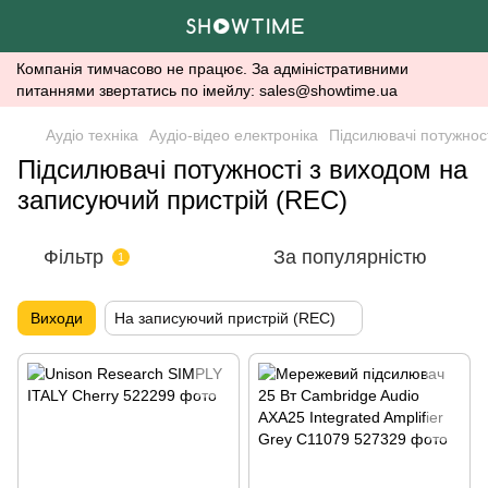
Компанія тимчасово не працює. За адміністративними
питаннями звертатись по імейлу: sales@showtime.ua
Аудіо техніка
Аудіо-відео електроніка
Підсилювачі потужнос
Підсилювачі потужності з виходом на
записуючий пристрій (REC)
Фільтр
За популярністю
1
Виходи
На записуючий пристрій (REC)