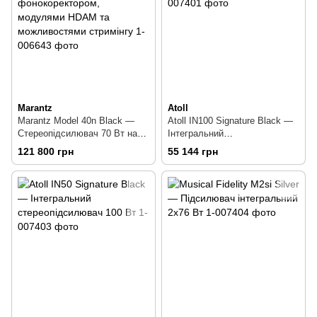
Marantz
Atoll
Marantz Model 40n Black —
Atoll IN100 Signature Black —
Стереопідсилювач 70 Вт на
Інтегральний
канал із вбудованим
стереопідсилювач 140 Вт
121 800 грн
55 144 грн
фонокоректором, модулями
HDAM та можливостями
стримінгу