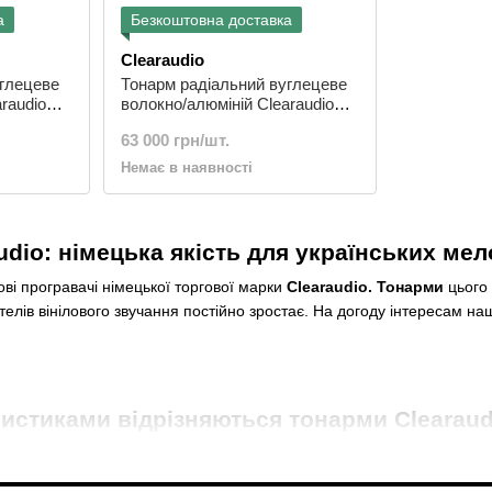
а
Безкоштовна доставка
Clearaudio
углецеве
Тонарм радіальний вуглецеве
raudio
волокно/алюміній Clearaudio
 TA 044/B
Radial tonearm Tracer TA 044/S
63 000 грн/шт.
Немає в наявності
udio: німецька якість для українських ме
ілові програвачі німецької торгової марки
Clearaudio. Тонарми
цього 
елів вінілового звучання постійно зростає. На догоду інтересам на
истиками відрізняються тонарми Clearaudi
уючих в німецькій компанії Clearaudio здійснювалася паралельно з