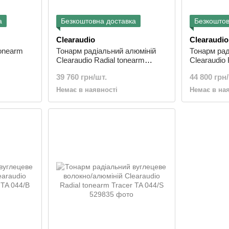
а
Безкоштовна доставка
Безкоштов
Clearaudio
Clearaudio
tonearm
Тонарм радіальний алюміній
Тонарм рад
Clearaudio Radial tonearm
Clearaudio 
Satisfy Kardan TA 014 Silver
Satisfy Kar
39 760 грн/шт.
44 800 грн
Aluminium
Aluminium
Немає в наявності
Немає в на