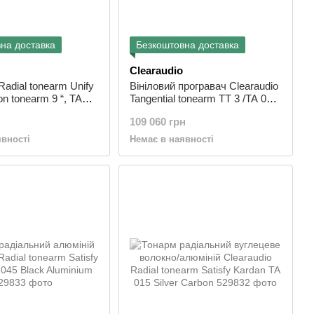
на доставка
Безкоштовна доставка
Clearaudio
Radial tonearm Unify
Вініловий програвач Clearaudio
on tonearm 9 “, TA
Tangential tonearm TT 3 /TA 026
Silver
109 060 грн
явності
Немає в наявності