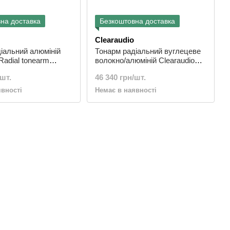
на доставка
Безкоштовна доставка
Clearaudio
іальний алюміній
Тонарм радіальний вуглецеве
Radial tonearm
волокно/алюміній Clearaudio
dan TA 045 Black
Radial tonearm Satisfy Kardan
/шт.
46 340 грн/шт.
TA 015 Silver Carbon
явності
Немає в наявності