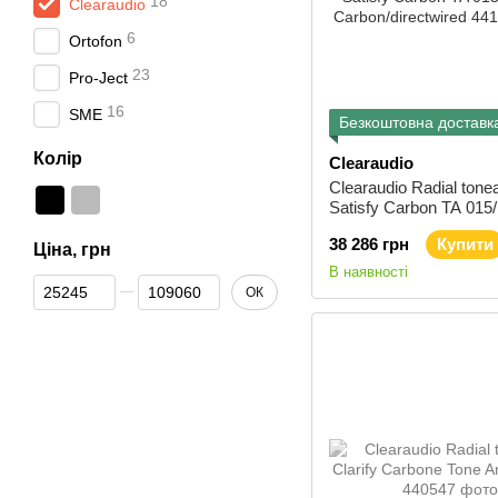
18
Clearaudio
6
Ortofon
23
Pro-Ject
16
SME
Безкоштовна доставк
Колір
Clearaudio
Clearaudio Radial ton
Satisfy Carbon TA 015
Carbon/directwired
38 286 грн
Купити
Ціна, грн
В наявності
Від Ціна, грн
До Ціна, грн
ОК