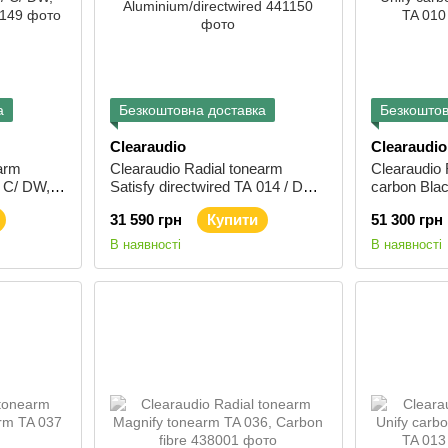
а
Безкоштовна доставка
Безкоштов
Clearaudio
Clearaudio
earm
Clearaudio Radial tonearm
Clearaudio 
/ C/ DW,
Satisfy directwired TA 014 / DW,
carbon Blac
Aluminium/directwired
010 /SI
31 590 грн
Купити
51 300 грн
В наявності
В наявності