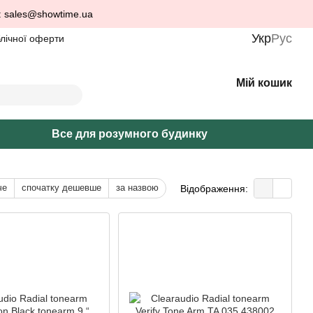
: sales@showtime.ua
Укр
Рус
блічної оферти
Мій кошик
Все для розумного будинку
че
спочатку дешевше
за назвою
Відображення: