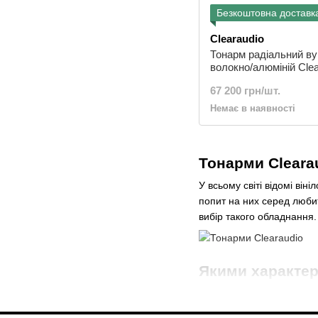
Безкоштовна доставк
Clearaudio
Тонарм радіальний в
волокно/алюміній Clea
Radial tonearm Tracer
67 200 грн/шт.
Немає в наявності
Тонарми Cleara
У всьому світі відомі він
попит на них серед любит
вибір такого обладнання.
Якими характер
магазину?
Розробка даних комплект