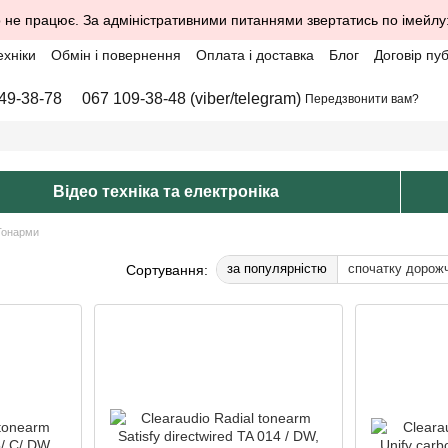
 не працює. За адміністративними питаннями звертатись по імейлу
ехніки
Обмін і повернення
Оплата і доставка
Блог
Договір пу
49-38-78
067 109-38-48 (viber/telegram)
Передзвонити вам?
Відео техніка та електроніка
Тонарми
за популярністю
спочатку дорож
Сортування: