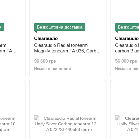
а
Безкоштовна доставка
Безкоштов
Clearaudio
Clearaudio
earm
Clearaudio Radial tonearm
Clearaudio 
Arm TA
Magnify tonearm TA 036, Carbon
carbon Blac
fibre
013 /SI
96 600 грн
56 000 грн
Немає в наявності
Немає в на