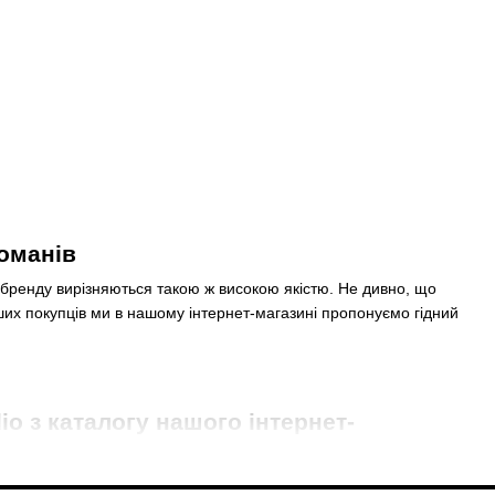
ломанів
бренду вирізняються такою ж високою якістю. Не дивно, що
ших покупців ми в нашому інтернет-магазині пропонуємо гідний
o з каталогу нашого інтернет-
 проектуванням програвачів. Тому вони відповідають найвищим