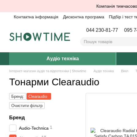
Перейти до основного контенту
Компанія тимчасово
Контактна інформація
Дисконтна програма
Підбір і тест т
044 230-81-77
095 7
Аудіо техніка
Інтернет-магазин аудіо та відеотехніки | Showtime
Аудіо техніка
Вініл
Тонарми Clearaudio
Бренд:
Clearaudio
Очистити фільтр
Бренд
1
Audio-Technica