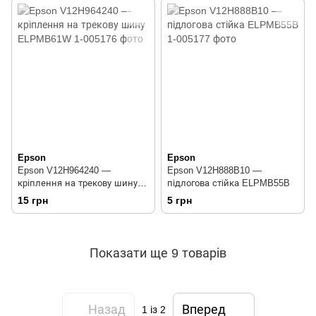
Epson
Epson
Epson V12H964240 —
Epson V12H888B10 —
кріплення на трекову шину
підлогова стійка ELPMB55B
ELPMB61W
15 грн
5 грн
Показати ще 9 товарів
Назад
Вперед
1
із 2