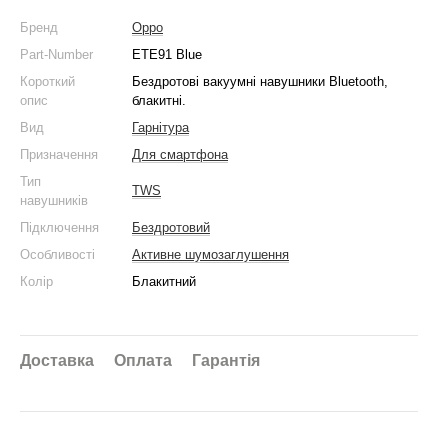
Бренд
Oppo
Part-Number
ETE91 Blue
Короткий
Бездротові вакуумні навушники Bluetooth,
опис
блакитні.
Вид
Гарнітура
Призначення
Для смартфона
Тип
TWS
навушників
Підключення
Бездротовий
Особливості
Активне шумозаглушення
Колір
Блакитний
Доставка
Оплата
Гарантія