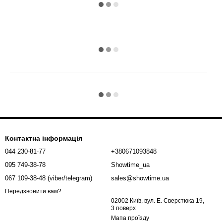
Контактна інформація
044 230-81-77
+380671093848
095 749-38-78
Showtime_ua
067 109-38-48 (viber/telegram)
sales@showtime.ua
Передзвонити вам?
02002 Київ, вул. Е. Сверстюка 19,
3 поверх
Мапа проїзду