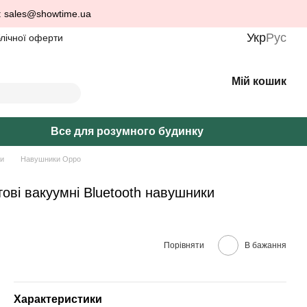
: sales@showtime.ua
Укр
Рус
блічної оферти
Мій кошик
Все для розумного будинку
и
Навушники Oppo
тові вакуумні Bluetooth навушники
Порівняти
В бажання
Характеристики