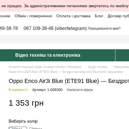
 не працює. За адміністративними питаннями звертатись по імейлу
ехніки
Обмін і повернення
Оплата і доставка
Блог
Договір пу
49-38-78
067 109-38-48 (viber/telegram)
Передзвонити вам?
Відео техніка та електроніка
Інтернет-магазин аудіо та відеотехніки | Showtime
Аудіо техніка
Навушник
Oppo Enco Air3i Blue (ETE91 Blue) — Бездротові вакуумні Bluetooth навушники
Oppo Enco Air3i Blue (ETE91 Blue) — Бездро
В наявності
Артикул: 1-009300
Написати відгук
1 353 грн
Виберіть колір