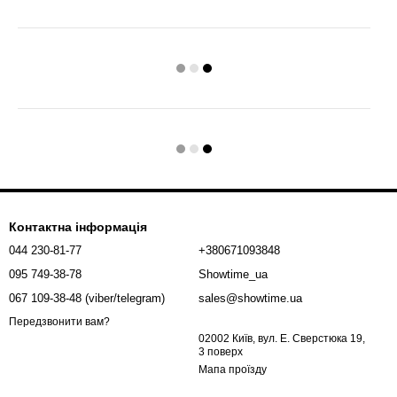
Контактна інформація
044 230-81-77
+380671093848
095 749-38-78
Showtime_ua
067 109-38-48 (viber/telegram)
sales@showtime.ua
Передзвонити вам?
02002 Київ, вул. Е. Сверстюка 19,
3 поверх
Мапа проїзду