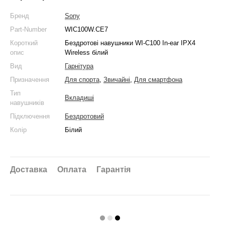
Бренд
Sony
Part-Number
WIC100W.CE7
Короткий
Бездротові навушники WI-C100 In-ear IPX4
опис
Wireless білий
Вид
Гарнітура
Призначення
Для спорта
,
Звичайні
,
Для смартфона
Тип
Вкладиші
навушників
Підключення
Бездротовий
Колір
Білий
Доставка
Оплата
Гарантія