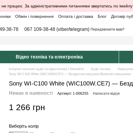
 не працює. За адміністративними питаннями звертатись по імейлу
ехніки
Обмін і повернення
Оплата і доставка
Блог
Договір пу
49-38-78
067 109-38-48 (viber/telegram)
Передзвонити вам?
Відео техніка та електроніка
Інтернет-магазин аудіо та відеотехніки | Showtime
Аудіо техніка
Навушник
Sony WI-C100 White (WIC100W.CE7) — Бездротові вакуумні Bluetooth навушники
Sony WI-C100 White (WIC100W.CE7) — Бездр
Немає в наявності
Артикул: 1-006255
Написати відгук
1 266 грн
Виберіть колір