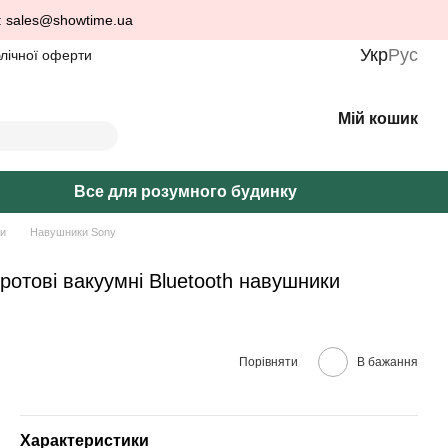
: sales@showtime.ua
Укр
Рус
блічної оферти
Мій кошик
Все для розумного будинку
и
Навушники Sony
отові вакуумні Bluetooth навушники
Порівняти
В бажання
Характеристики