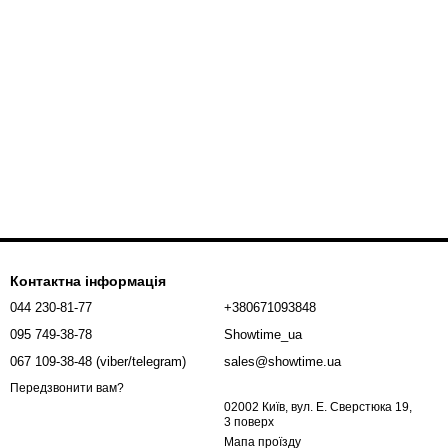
Контактна інформація
044 230-81-77
+380671093848
095 749-38-78
Showtime_ua
067 109-38-48 (viber/telegram)
sales@showtime.ua
Передзвонити вам?
02002 Київ, вул. Е. Сверстюка 19,
3 поверх
Мапа проїзду