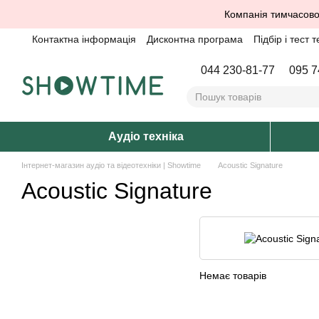
Перейти до основного контенту
Компанія тимчасово
Контактна інформація
Дисконтна програма
Підбір і тест т
044 230-81-77
095 7
Аудіо техніка
Інтернет-магазин аудіо та відеотехніки | Showtime
Acoustic Signature
Acoustic Signature
Немає товарів