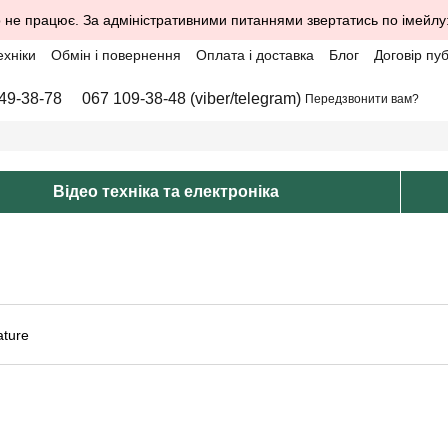
 не працює. За адміністративними питаннями звертатись по імейлу
ехніки
Обмін і повернення
Оплата і доставка
Блог
Договір пу
49-38-78
067 109-38-48 (viber/telegram)
Передзвонити вам?
Відео техніка та електроніка