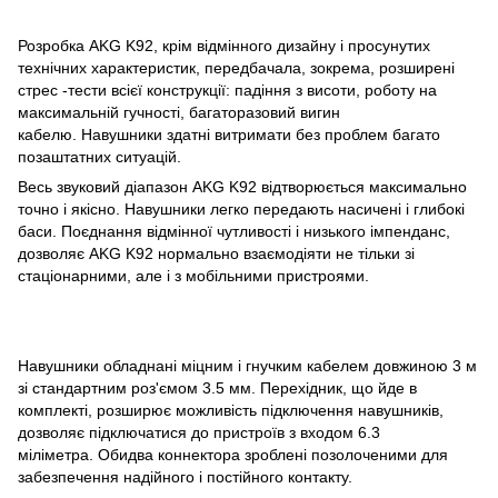
Розробка AKG K92, крім відмінного дизайну і просунутих
технічних характеристик, передбачала, зокрема, розширені
стрес -тести всієї конструкції: падіння з висоти, роботу на
максимальній гучності, багаторазовий вигин
кабелю. Навушники здатні витримати без проблем багато
позаштатних ситуацій.
Весь звуковий діапазон AKG K92 відтворюється максимально
точно і якісно. Навушники легко передають насичені і глибокі
баси. Поєднання відмінної чутливості і низького імпенданс,
дозволяє AKG K92 нормально взаємодіяти не тільки зі
стаціонарними, але і з мобільними пристроями.
Навушники обладнані міцним і гнучким кабелем довжиною 3 м
зі стандартним роз'ємом 3.5 мм. Перехідник, що йде в
комплекті, розширює можливість підключення навушників,
дозволяє підключатися до пристроїв з входом 6.3
міліметра. Обидва коннектора зроблені позолоченими для
забезпечення надійного і постійного контакту.