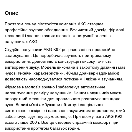
Опис
Протягом понад півстоліття компанія AKG створює
професійне звукове обладнання. Величезний досвід, фірмові
технології і знання точних нюансів конструкції втілені в
навушниках AKG.
Студійні навушники AKG K92 розраховані на професійне
застосування. Це передбачає зручність при тривалому
використанні, довговічність конструкції і високу точність
відтворення звуку. Модель виконана в закритому дизайні і має
чудові технічні характеристики. 40-мм драйвери (динаміки)
дозволяють насолоджуватися потужним і якісним звучанням.
Фірмове наголов'я зручно і забезпечує автоматичне
налаштування розміру навушників. Чашки навушників мають
поворотний механізм для правильного розташування щодо
вуха. Великі м'які амбушюри обтягнуті спеціальною
синтетичною шкірою і наповнені акустичним поролоном, який
забезпечує відмінну звукоізоляцію. При цьому, вага AKG K92-
всього лише 200 г. Все це створює справжній комфорт при
використанні протягом багатьох годин.