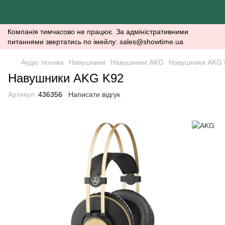
Компанія тимчасово не працює. За адміністративними
питаннями звертатись по імейлу: sales@showtime.ua
Аудіо техніка
Навушники
Навушники AKG
Навушники AKG 
Навушники AKG K92
Артикул:
436356
Написати відгук