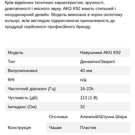
Крім відмінних технічних характеристик, зручності,
довговічності і якісного звуку, AKG K92 мають стильний і
неординарний дизайн. Модель виконана в чорно-золотому
кольорі, всім виглядом підкреслюючи приналежність до
продукції серйозного професійного бренду.
Модель
Навушники AKG K92
Тип
Динамічні/Закриті
Випромінювачі
40 мм
КНІ
н/д
Частотний діапазон (Гц)
16-22k
Чутливість (дБ)
113 (1 В)
Імпеданс (Ом)
32
Оголовье
Алюміній/Штучна Шкіра
Конструкція
Чашки
Пластик