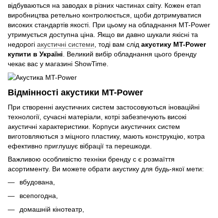
відбуваються на заводах в різних частинах світу. Кожен етап
виробництва ретельно контролюється, щоби дотримуватися
високих стандартів якості. При цьому на обладнання MT-Power
утримується доступна ціна. Якщо ви давно шукали якісні та
недорогі
акустичні системи
, тоді вам слід
акустику MT-Power
купити в Україні
. Великий вибір обладнання цього бренду
чекає вас у магазині ShowTime.
Відмінності акустики MT-Power
При створенні акустичних систем застосовуються іноваційні
технології, сучасні матеріали, котрі забезпечують високі
акустичні характеристики. Корпуси акустичних систем
виготовляються з міцного пластику, мають конструкцію, котра
ефективно приглушує вібрації та перешкоди.
Важливою особливістю техніки бренду с є розмаїття
асортименту. Ви можете обрати акустику для будь-якої мети:
вбудована,
всепогодна,
домашній кінотеатр,