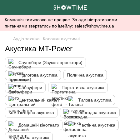
Компанія тимчасово не працює. За адміністративними
питаннями звертатись по імейлу: sales@showtime.ua
Аудіо техніка
Колонки акустичні
Акустика MT-Power
Саундбари (Звукові проектори)
Підлогова акустика
Полична акустика
Сабвуфери
Портативна акустика
Центральний канал
Тилова акустика
Комп'ютерна акустика
Всепогодна акустика
Домашній кінотеатр
Настінна акустика
Вбудована акустика