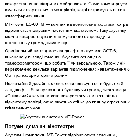
використання на відкритих майданчиках. Саме тому корпуси
акустики створюються з матеріалів, котрі витримують вплив
атмосферних явищ.
MT-Power ES-60TM — компактна
всепогодна акустика
, котра
відрізняється широким частотним діапазоном. Таку акустику
можна використовувати для музичного супроводу та
оголошень у громадських місцях.
Оригінальний вигляд має ландшафтна акустика OGT-6,
виконана у вигляді каменю. Акустика оснащена
трансформатором, що робить її універсальною. Також у ній
передбачено декілька варіантів підключення: навантаження 8
Ом, трансформаторний режим.
Незвичайний дизайн колонок легко вписується в будь-який
ландшафт – біля приватного будинку чи громадського місця.
«Співаючий» камінь можна використовувати весь рік на
відкритому повітрі, адже акустика стійка до впливу агресивних
кліматичних умов.
Потужні домашні кінотеатри
Акустичні комплекти MT-Power відрізняються стильним,