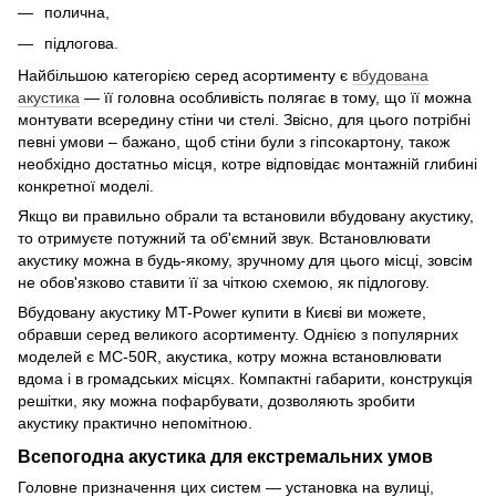
полична,
підлогова.
Найбільшою категорією серед асортименту є
вбудована
акустика
— її головна особливість полягає в тому, що її можна
монтувати всередину стіни чи стелі. Звісно, для цього потрібні
певні умови – бажано, щоб стіни були з гіпсокартону, також
необхідно достатньо місця, котре відповідає монтажній глибині
конкретної моделі.
Якщо ви правильно обрали та встановили вбудовану акустику,
то отримуєте потужний та об'ємний звук. Встановлювати
акустику можна в будь-якому, зручному для цього місці, зовсім
не обов'язково ставити її за чіткою схемою, як підлогову.
Вбудовану акустику MT-Power купити в Києві ви можете,
обравши серед великого асортименту. Однією з популярних
моделей є MC-50R, акустика, котру можна встановлювати
вдома і в громадських місцях. Компактні габарити, конструкція
решітки, яку можна пофарбувати, дозволяють зробити
акустику практично непомітною.
Всепогодна акустика для екстремальних умов
Головне призначення цих систем — установка на вулиці,