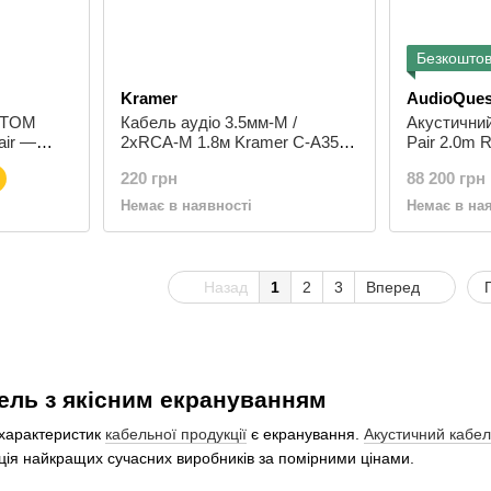
Безкоштов
Kramer
AudioQues
STOM
Кабель аудіо 3.5мм-M /
Акустичний
air —
2xRCA-M 1.8м Kramer C-A35M
Pair 2.0m 
1.31 мм²
/ 2RAM-6
1000 Banan
220 грн
88 200 грн
Немає в наявності
Немає в на
Назад
1
2
3
Вперед
ель з якісним екрануванням
 характеристик
кабельної продукції
є екранування.
Акустичний кабел
ція найкращих сучасних виробників за помірними цінами.