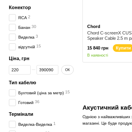
Конектор
2
RCA
Chord
30
Банан
Chord C-screenX CU
3
Виделка
Speaker Cable 2.5 m p
Акустичний кабель 2х
15
відсутній
15 840 грн
Купити
В наявності
Ціна, грн
Від Ціна, грн
До Ціна, грн
ОК
Тип кабелю
15
Бухтовий (ціна за метр)
36
Готовий
Акустичний каб
Термінали
Однією з найважливіших
магазині. Це буде продук
1
Виделка-Виделка