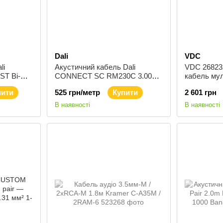
Dali
VDC
li
Акустичний кабель Dali
VDC 26823
T Bi-
CONNECT SC RM230С 3.00
кабель му
 м
мм бухта 50 м
пити
525 грн/метр
Купити
2 601 грн
В наявності
В наявності