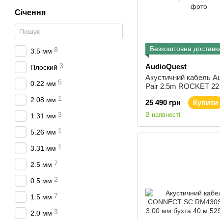
Січення
Безкоштовна доставк
8
3.5 мм
3
AudioQuest
Плоский
Акустичний кабель Au
5
0.22 мм
Pair 2.5m ROCKET 2
SureGrip 300 Ban/G
1
2.08 мм
25 490 грн
Купити
3
В наявності
1.31 мм
1
5.26 мм
1
3.31 мм
7
2.5 мм
2
0.5 мм
7
1.5 мм
3
2.0 мм