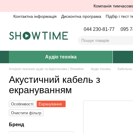
Перейти до основного контенту
Компанія тимчасово
Контактна інформація
Дисконтна програма
Підбір і тест т
044 230-81-77
095 7
Аудіо техніка
Інтернет-магазин аудіо та відеотехніки | Showtime
Аудіо техніка
Кабельна 
Акустичний кабель з
екрануванням
Особливості:
Екранування
Очистити фільтр
Бренд