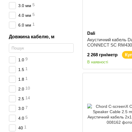
5
3.0 мм
5
4.0 мм
1
6.0 мм
Dali
Довжина кабелю, м
Акустичний кабель Da
CONNECT SC RM430S
wire 3.00 мм бухта 40
2 268 грн/метр
Ку
9
1.0
В наявності
1
1.5
1
1.8
10
2.0
14
2.5
7
3.0
5
4.0
1
40