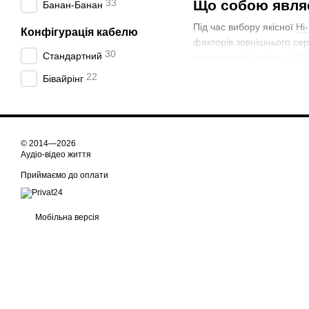
33
Що собою являє
Банан-Банан
Під час вибору якісної
Hi
Конфігурація кабелю
факторів зовнішнього се
30
Стандартний
екранований кабель. У Ки
досвідчені користувачі. 
22
Бівайрінг
провідників. Наприклад, 
© 2014—2026
Аудіо-відео життя
Приймаємо до оплати
Мобільна версія
Переваги та функції
Екранування є одним з
перешкоди. Ми пропон
найкращих сучасних в
Екранування служить 