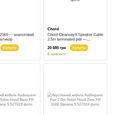
Chord
2060 — аналоговий
Chord ClearwayX Speaker Cable
льтикор
2.5m terminated pair —
Акустичний кабель ClearwayX
Купити
20 680 грн
Купити
з Ohmic Plugs 2.5 м
В наявності