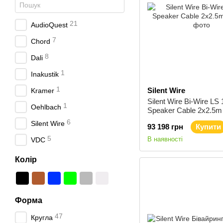
21
AudioQuest
7
Chord
8
Dali
1
Inakustik
1
Silent Wire
Kramer
Silent Wire Bi-Wire LS 
1
Oehlbach
Speaker Cable 2x2.5m
6
Silent Wire
93 198 грн
Купити
5
В наявності
VDC
Колір
Форма
47
Кругла