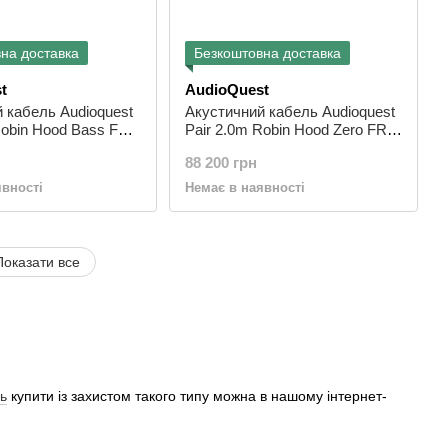
на доставка
Безкоштовна доставка
t
AudioQuest
 кабель Audioquest
Акустичний кабель Audioquest
Robin Hood Bass FR
Pair 2.0m Robin Hood Zero FR
a S
1000 Banana S
88 200 грн
явності
Немає в наявності
Показати все
ь
купити із захистом такого типу можна в нашому інтернет-