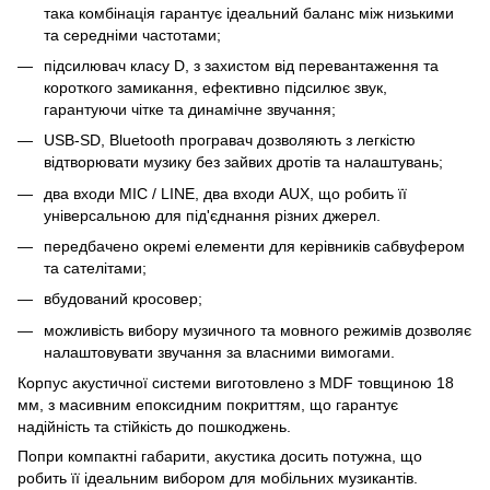
така комбінація гарантує ідеальний баланс між низькими
та середніми частотами;
підсилювач класу D, з захистом від перевантаження та
короткого замикання, ефективно підсилює звук,
гарантуючи чітке та динамічне звучання;
USB-SD, Bluetooth програвач дозволяють з легкістю
відтворювати музику без зайвих дротів та налаштувань;
два входи MIC / LINE, два входи AUX, що робить її
універсальною для під'єднання різних джерел.
передбачено окремі елементи для керівників сабвуфером
та сателітами;
вбудований кросовер;
можливість вибору музичного та мовного режимів дозволяє
налаштовувати звучання за власними вимогами.
Корпус акустичної системи виготовлено з MDF товщиною 18
мм, з масивним епоксидним покриттям, що гарантує
надійність та стійкість до пошкоджень.
Попри компактні габарити, акустика досить потужна, що
робить її ідеальним вибором для мобільних музикантів.