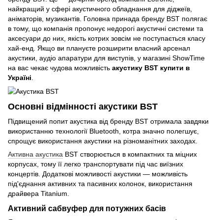
найкращий у сфері акустичного обладнання для діджеїв,
аніматорів, музикантів. Головна принада бренду BST полягає
в тому, що компанія пропонує недорогі акустичні системи та
аксесуари до них, якість котрих зовсім не поступається класу
хай-енд. Якщо ви плануєте розширити власний арсенал
акустики, аудіо апаратури для виступів, у магазині ShowTime
на вас чекає чудова можливість
акустику BST купити в
Україні
.
Основні відмінності акустики BST
Підвищений попит акустика від бренду BST отримала завдяки
використанню технології Bluetooth, котра значно полегшує,
спрощує використання акустики на різноманітних заходах.
Активна акустика
BST створюється в компактних та міцних
корпусах, тому її легко транспортувати під час виїзних
концертів. Додаткові можливості акустики — можливість
під'єднання активних та пасивних колонок, використання
драйвера Titanium.
Активний сабвуфер для потужних басів