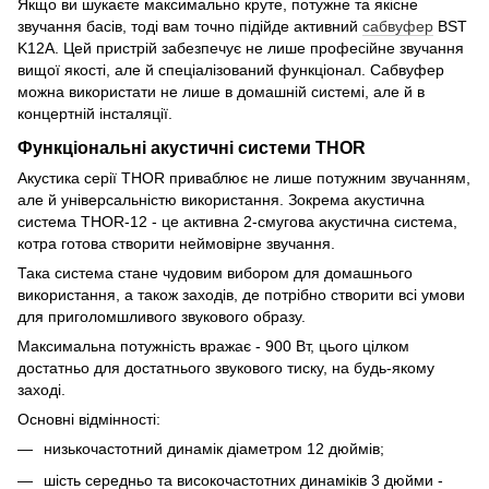
Якщо ви шукаєте максимально круте, потужне та якісне
звучання басів, тоді вам точно підійде активний
сабвуфер
BST
K12A. Цей пристрій забезпечує не лише професійне звучання
вищої якості, але й спеціалізований функціонал. Сабвуфер
можна використати не лише в домашній системі, але й в
концертній інсталяції.
Функціональні акустичні системи THOR
Акустика серії THOR приваблює не лише потужним звучанням,
але й універсальністю використання. Зокрема акустична
система THOR-12 - це активна 2-смугова акустична система,
котра готова створити неймовірне звучання.
Така система стане чудовим вибором для домашнього
використання, а також заходів, де потрібно створити всі умови
для приголомшливого звукового образу.
Максимальна потужність вражає - 900 Вт, цього цілком
достатньо для достатнього звукового тиску, на будь-якому
заході.
Основні відмінності:
низькочастотний динамік діаметром 12 дюймів;
шість середньо та високочастотних динаміків 3 дюйми -