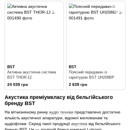
BST
BST
Активна акустична система
Поясний передавач із
BST THOR-12
гарнітурою BST UH208BP
24 039 грн
2 639 грн
Акустика преміумкласу від бельгійського
бренду BST
На вітчизняному ринку
аудіо техніки
представлено достатню
кількість акустичної апаратури, відомої меломанам та
аудіофілам. Серед такої продукції
акустика
від бельгійського
бренду BST. Це — дочірній бренд компанії Lotronic,