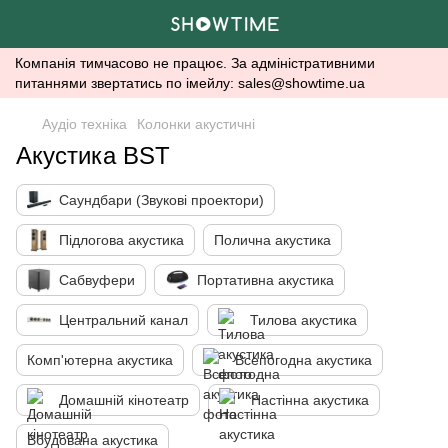
Компанія тимчасово не працює. За адміністративними
питаннями звертатись по імейлу: sales@showtime.ua
Аудіо техніка
Колонки акустичні
Акустика BST
Саундбари (Звукові проектори)
Підлогова акустика
Полична акустика
Сабвуфери
Портативна акустика
Центральний канал
Тилова акустика
Комп'ютерна акустика
Всепогодна акустика
Домашній кінотеатр
Настінна акустика
Вбудована акустика