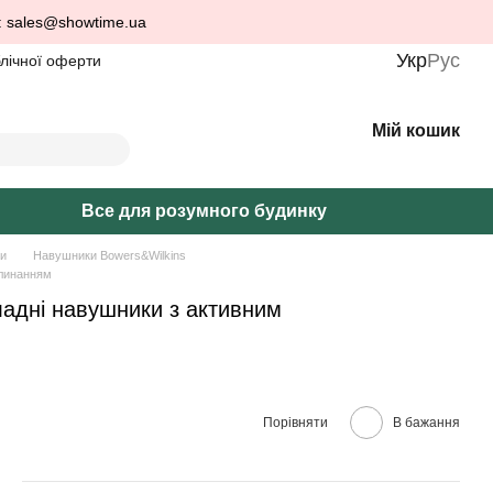
: sales@showtime.ua
Укр
Рус
блічної оферти
Мій кошик
Все для розумного будинку
и
Навушники Bowers&Wilkins
глинанням
ладні навушники з активним
Порівняти
В бажання