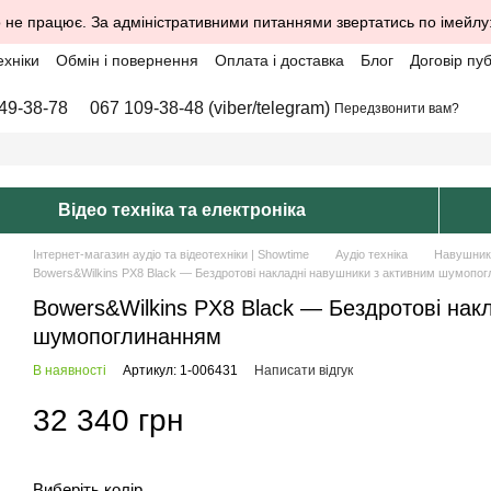
 не працює. За адміністративними питаннями звертатись по імейлу
ехніки
Обмін і повернення
Оплата і доставка
Блог
Договір пу
49-38-78
067 109-38-48 (viber/telegram)
Передзвонити вам?
Відео техніка та електроніка
Інтернет-магазин аудіо та відеотехніки | Showtime
Аудіо техніка
Навушник
Bowers&Wilkins PX8 Black — Бездротові накладні навушники з активним шумопо
Bowers&Wilkins PX8 Black — Бездротові нак
шумопоглинанням
В наявності
Артикул: 1-006431
Написати відгук
32 340 грн
Виберіть колір