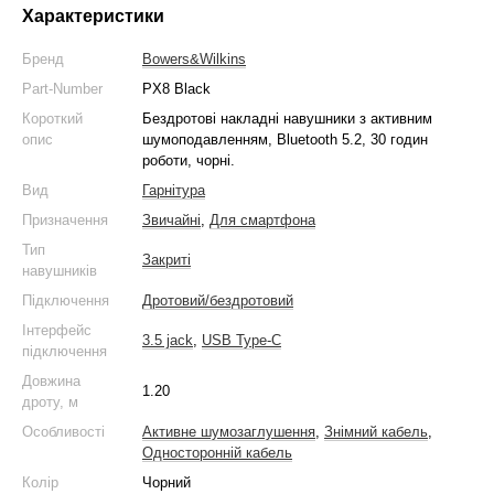
Характеристики
Бренд
Bowers&Wilkins
Part-Number
PX8 Black
Короткий
Бездротові накладні навушники з активним
опис
шумоподавленням, Bluetooth 5.2, 30 годин
роботи, чорні.
Вид
Гарнітура
Призначення
Звичайні
,
Для смартфона
Тип
Закриті
навушників
Підключення
Дротовий/бездротовий
Інтерфейс
3.5 jack
,
USB Type-C
підключення
Довжина
1.20
дроту, м
Особливості
Активне шумозаглушення
,
Знімний кабель
,
Односторонній кабель
Колір
Чорний