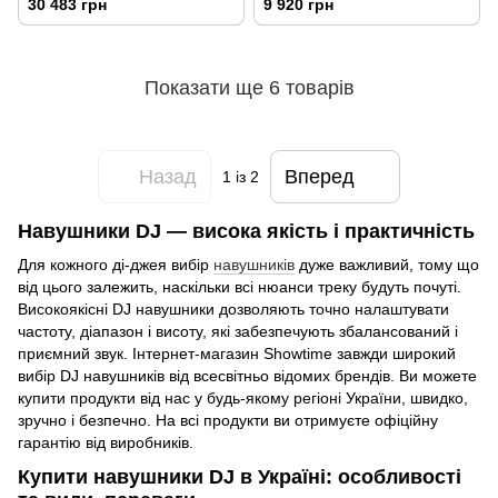
30 483 грн
9 920 грн
Показати ще 6 товарів
Назад
Вперед
1
із 2
Навушники DJ — висока якість і практичність
Для кожного ді-джея вибір
навушників
дуже важливий, тому що
від цього залежить, наскільки всі нюанси треку будуть почуті.
Високоякісні DJ навушники дозволяють точно налаштувати
частоту, діапазон і висоту, які забезпечують збалансований і
приємний звук. Інтернет-магазин Showtime завжди широкий
вибір DJ навушників від всесвітньо відомих брендів. Ви можете
купити продукти від нас у будь-якому регіоні України, швидко,
зручно і безпечно. На всі продукти ви отримуєте офіційну
гарантію від виробників.
Купити навушники DJ в Україні: особливості