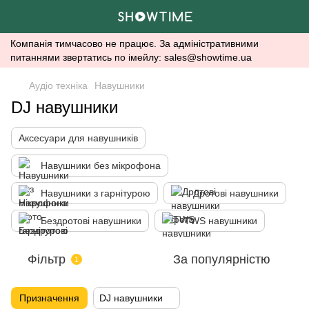
Компанія тимчасово не працює. За адміністративними
питаннями звертатись по імейлу: sales@showtime.ua
Аудіо техніка
Навушники
DJ навушники
Аксесуари для навушників
Навушники без мікрофона
Навушники з гарнітурою
Дротові навушники
Бездротові навушники
TWS навушники
Фільтр
За популярністю
1
Призначення
DJ навушники