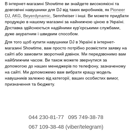
В інтернет-магазині Showtime ви знайдете високоякісні та
довговічні навушники для DJ від таких виробників, як
Pioneer
DJ
,
AKG
,
Beyerdynamic
, Sennheiser і інші. Ви можете придбати
продукцію в нашому магазині за найнижчою ціною в Україні.
Доставка здійснюється надійними кур'єрськими службами,
дуже акуратним і швидким способом.
Для того щоб купити навушники DJ в Україні в інтернет-
магазині Showtime, вам просто потрібно розмістити заявку на
сайті або замовити зворотний дзвінок. Ми передзвонимо вам
найближчим часом. Ви також можете звернутися за
допомогою до наших менеджерів по телефону, зазначеному
на сайті. Ми допоможемо вам вибрати кращу модель
навушників залежно від категорії, ваших особистих вимог,
призначення та бюджету.
044 230-81-77
095 749-38-78
067 109-38-48 (viber/telegram)