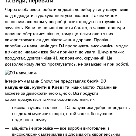
та види, переваги
Через особливості роботи ді-джеїв до вибору типу навушників
слід підходити з урахуванням усіх нюансів. Таким чином,
основним аспектом у розробці таких продуктів є гнучкість і
зручність. Вони не повинні важити багато, а чашка гарнітури
повинна обертатися вільно, тому що тільки один з них
використовуються для відстеження доріжки. Провідні
виробники навушників для DJ пропонують високоякісні моделі,
в яких всі нюанси вже були прийняті до уваги. Шнур в таких
продуктах, довговічніший і, як правило, скручений. Це
дозволяє йому легко протягуватись, не заважаючи при роботі.
Інтернет-магазин Showtime представляє безліч
DJ
навушників, купити в Києві
та інших містах України ви
можете за демократичною ціною. Всі продукти
характеризуються такими особливостями, як:
висока звукова ізоляція — DJ навушники добре передають
всі деталі музичних творів, в той час як блокування
надмірного шуму;
міцність і ергономіка — все вироби виготовлені з
високоякісних матеріалів і відповідають європейським