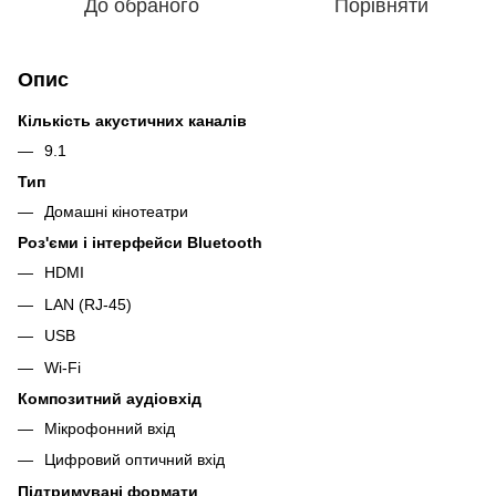
До обраного
Порівняти
Опис
Кількість акустичних каналів
9.1
Тип
Домашні кінотеатри
Роз'єми і інтерфейси Bluetooth
HDMI
LAN (RJ-45)
USB
Wi-Fi
Композитний аудіовхід
Мікрофонний вхід
Цифровий оптичний вхід
Підтримувані формати