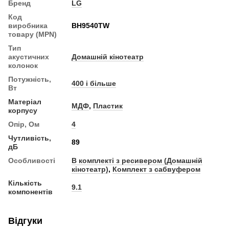
Бренд
LG
Код
виробника
BH9540TW
товару (MPN)
Тип
акустичних
Домашній кінотеатр
колонок
Потужність,
400 і більше
Вт
Матеріал
МДФ
,
Пластик
корпусу
Опір, Ом
4
Чутливість,
89
дБ
Особливості
В комплекті з ресивером (Домашній
кінотеатр)
,
Комплект з сабвуфером
Кількість
9.1
компонентів
Відгуки