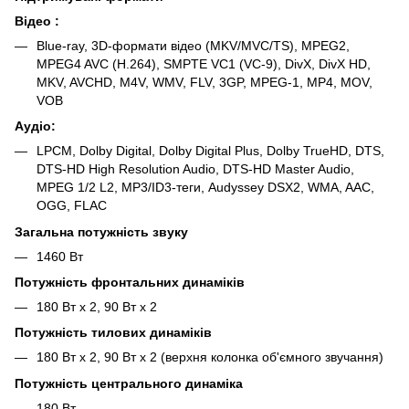
Відео :
Blue-ray, 3D-формати відео (MKV/MVC/TS), MPEG2,
MPEG4 AVC (H.264), SMPTE VC1 (VC-9), DivX, DivX HD,
MKV, AVCHD, M4V, WMV, FLV, 3GP, MPEG-1, MP4, MOV,
VOB
Аудіо:
LPCM, Dolby Digital, Dolby Digital Plus, Dolby TrueHD, DTS,
DTS-HD High Resolution Audio, DTS-HD Master Audio,
MPEG 1/2 L2, MP3/ID3-теги, Audyssey DSX2, WMA, AAC,
OGG, FLAC
Загальна потужність звуку
1460 Вт
Потужність фронтальних динаміків
180 Вт х 2, 90 Вт x 2
Потужність тилових динаміків
180 Вт x 2, 90 Вт x 2 (верхня колонка об'ємного звучання)
Потужність центрального динаміка
180 Вт