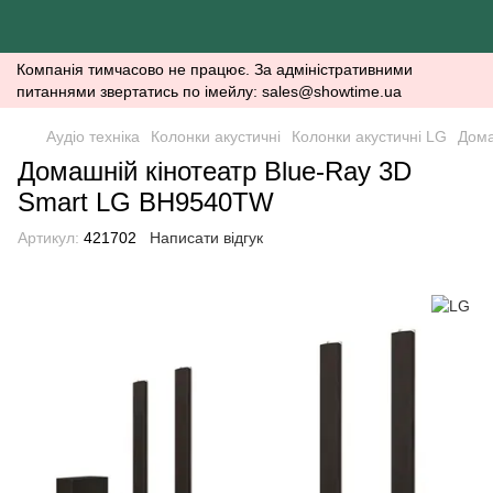
Компанія тимчасово не працює. За адміністративними
питаннями звертатись по імейлу: sales@showtime.ua
Аудіо техніка
Колонки акустичні
Колонки акустичні LG
Дома
Домашній кінотеатр Blue-Ray 3D
Smart LG BH9540TW
Артикул:
421702
Написати відгук