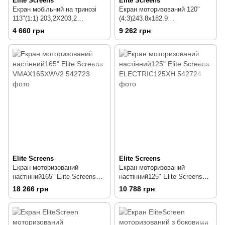
Elite Screens
Elite Screens
Екран мобільний на тринозі
Екран моторизований 120"
113"(1:1) 203,2X203,2
(4:3)243.8х182.9
T113NWS1 Elite Screens
VMAX120XWV2 Elite Screens
4 660 грн
9 262 грн
T113NWS1
VMAX120XWV2
Elite Screens
Elite Screens
Екран моторизований
Екран моторизований
настінний165" Elite Screens
настінний125" Elite Screens
VMAX165XWV2
ELECTRIC125XH
18 266 грн
10 788 грн