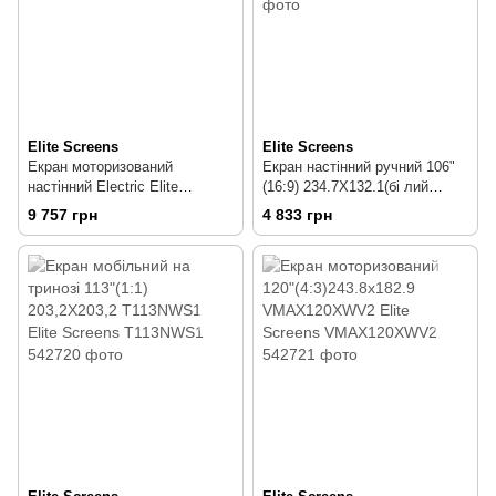
Elite Screens
Elite Screens
Екран моторизований
Екран настінний ручний 106"
настінний Electric Elite
(16:9) 234.7Х132.1(бі лий
Screens 125XH (125", 16:9,
корпус) M106XWH Elite
9 757 грн
4 833 грн
276,9х155 см)
Screens M106XWH