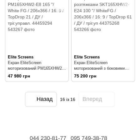
Elite Screens
Elite Screens
Екран EliteScreen
Екран EliteScreen
моторизований PM165XHW2-
моторизований з боковими
E8 165 "/ White FG / 206x366 /
розтяжками SKT165XHW2-E24
47 980 грн
75 200 грн
16: 9 / TopDrop 21 / ДУ /
100 "/ WhiteFG / 206x366 / 16:
тріг.управл. 44459294
9 / TopDrop 61 / ДУ / тріг.уп
44375268
Назад
Вперед
16
із 16
044 230-81-77
095 749-38-78