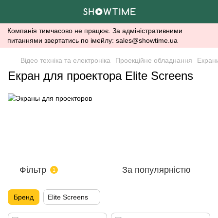
Компанія тимчасово не працює. За адміністративними
питаннями звертатись по імейлу: sales@showtime.ua
Відео техніка та електроніка
Проекційне обладнання
Екран
Екран для проектора Elite Screens
Фільтр
За популярністю
1
Бренд
Elite Screens