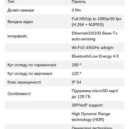
Тип
Панель
Дозвіл камери
4 Мп
Full HD/Up to 1080p/30 fps
Вихідна відео
(H.264 + MJPEG)
Ethernet/10/100 Base-Tx
Інтерфейс
auto-sensing
Wi-Fi/2.4/5GHz a/b/g/n
Bluetooth/Low Energy 4.0
Кут огляду по горизонталі
180 º
Кут огляду по вертикалі
120 º
Клас захищеності
IP 54
Підтримка microSD карт/
Особливості
до 128 ГБ
SIP/VoIP support
High Dynamic Range
technology (HDR)
Dewarping technology