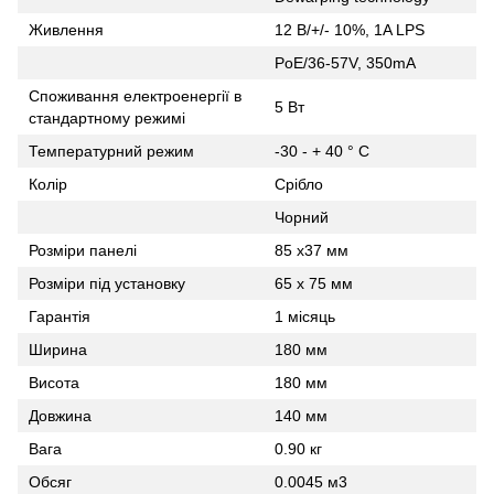
Живлення
12 В/+/- 10%, 1A LPS
PoE/36-57V, 350mA
Споживання електроенергії в
5 Вт
стандартному режимі
Температурний режим
-30 - + 40 ° C
Колір
Срібло
Чорний
Розміри панелі
85 x37 мм
Розміри під установку
65 x 75 мм
Гарантія
1 місяць
Ширина
180 мм
Висота
180 мм
Довжина
140 мм
Вага
0.90 кг
Обсяг
0.0045 м3