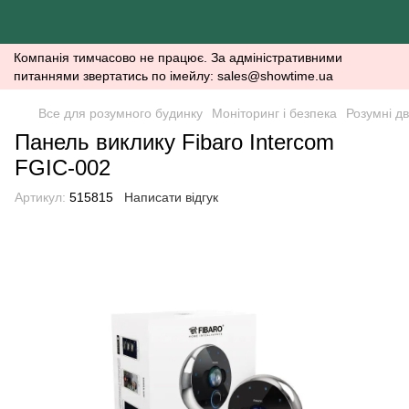
Компанія тимчасово не працює. За адміністративними
питаннями звертатись по імейлу: sales@showtime.ua
Все для розумного будинку
Моніторинг і безпека
Розумні дв
Панель виклику Fibaro Intercom
FGIC-002
Артикул:
515815
Написати відгук