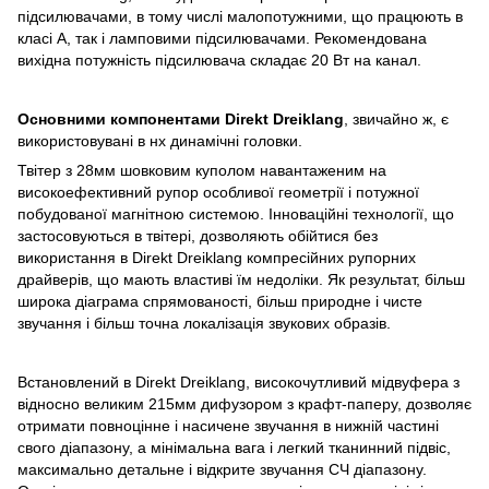
підсилювачами, в тому числі малопотужними, що працюють в
класі А, так і ламповими підсилювачами. Рекомендована
вихідна потужність підсилювача складає 20 Вт на канал.
Основними компонентами Direkt Dreiklang
, звичайно ж, є
використовувані в нх динамічні головки.
Твітер з 28мм шовковим куполом навантаженим на
високоефективний рупор особливої ​​геометрії і потужної
побудованої магнітною системою. Інноваційні технології, що
застосовуються в твітері, дозволяють обійтися без
використання в Direkt Dreiklang компресійних рупорних
драйверів, що мають властиві їм недоліки. Як результат, більш
широка діаграма спрямованості, більш природне і чисте
звучання і більш точна локалізація звукових образів.
Встановлений в Direkt Dreiklang, високочутливий мідвуфера з
відносно великим 215мм дифузором з крафт-паперу, дозволяє
отримати повноцінне і насичене звучання в нижній частині
свого діапазону, а мінімальна вага і легкий тканинний підвіс,
максимально детальне і відкрите звучання СЧ діапазону.