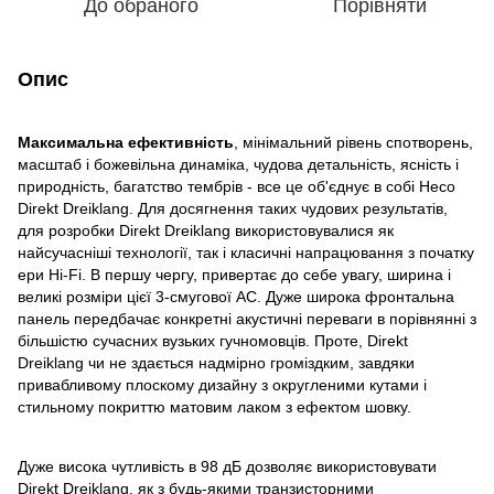
До обраного
Порівняти
Опис
Максимальна ефективність
, мінімальний рівень спотворень,
масштаб і божевільна динаміка, чудова детальність, ясність і
природність, багатство тембрів - все це об'єднує в собі Heco
Direkt Dreiklang. Для досягнення таких чудових результатів,
для розробки Direkt Dreiklang використовувалися як
найсучасніші технології, так і класичні напрацювання з початку
ери Hi-Fi. В першу чергу, привертає до себе увагу, ширина і
великі розміри цієї 3-смугової АС. Дуже широка фронтальна
панель передбачає конкретні акустичні переваги в порівнянні з
більшістю сучасних вузьких гучномовців. Проте, Direkt
Dreiklang чи не здається надмірно громіздким, завдяки
привабливому плоскому дизайну з округленими кутами і
стильному покриттю матовим лаком з ефектом шовку.
Дуже висока чутливість в 98 дБ дозволяє використовувати
Direkt Dreiklang, як з будь-якими транзисторними