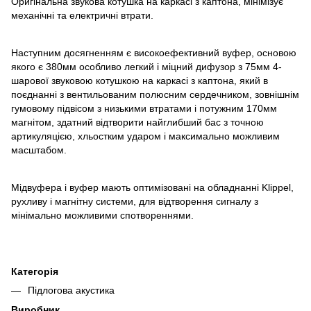
Оригінальна звукова котушка на каркасі з каптона, мінімізує
механічні та електричні втрати.
Наступним досягненням є високоефективний вуфер, основою
якого є 380мм особливо легкий і міцний дифузор з 75мм 4-
шарової звуковою котушкою на каркасі з каптона, який в
поєднанні з вентильованим полюсним сердечником, зовнішнім
гумовому підвісом з низькими втратами і потужним 170мм
магнітом, здатний відтворити найглибший бас з точною
артикуляцією, хльостким ударом і максимально можливим
масштабом.
Мідвуфера і вуфер мають оптимізовані на обладнанні Klippel,
рухливу і магнітну системи, для відтворення сигналу з
мінімально можливими спотвореннями.
Категорія
Підлогова акустика
Виробник