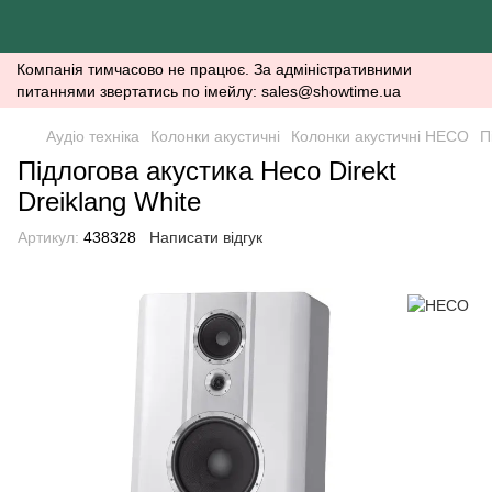
Компанія тимчасово не працює. За адміністративними
питаннями звертатись по імейлу: sales@showtime.ua
Аудіо техніка
Колонки акустичні
Колонки акустичні HECO
П
Підлогова акустика Heco Direkt
Dreiklang White
Артикул:
438328
Написати відгук