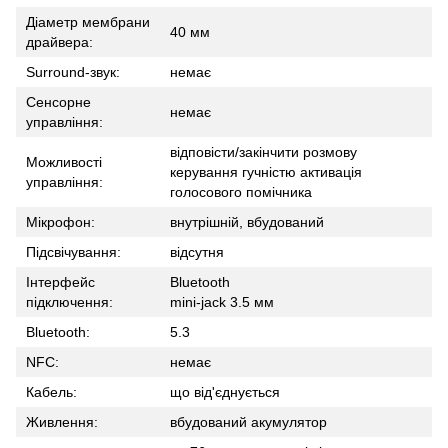
Діаметр мембрани
40 мм
драйвера:
Surround-звук:
немає
Сенсорне
немає
управління:
відповісти/закінчити розмову
Можливості
керування гучністю активація
управління:
голосового помічника
Мікрофон:
внутрішній, вбудований
Підсвічування:
відсутня
Інтерфейс
Bluetooth
підключення:
mini-jack 3.5 мм
Bluetooth:
5.3
NFC:
немає
Кабель:
що від'єднується
Живлення:
вбудований акумулятор