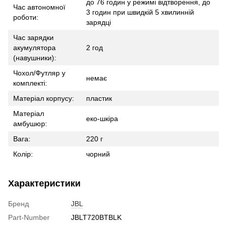
до 76 годин у режимі відтворення, до
Час автономної
3 годин при швидкій 5 хвилинній
роботи:
зарядці
Час зарядки
акумулятора
2 год
(навушники):
Чохол/Футляр у
немає
комплекті:
Матеріал корпусу:
пластик
Матеріал
еко-шкіра
амбушюр:
Вага:
220 г
Колір:
чорний
Характеристики
Бренд
JBL
Part-Number
JBLT720BTBLK