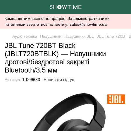
Компанія тимчасово не працює. За адміністративними
питаннями звертатись по імейлу: sales@showtime.ua
Аудіо техніка
Навушники
Навушники JBL
JBL Tune 720BT B
JBL Tune 720BT Black
(JBLT720BTBLK) — Навушники
дротові/бездротові закриті
Bluetooth/3.5 мм
Артикул:
1-009633
Написати відгук