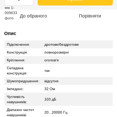
До обраного
Порівняти
Опис
Підключення:
дротове/бездротове
Конструкція:
повнорозмірні
Кріплення:
оголов'я
Складана
так
конструкція:
Шумопридушення:
відсутня
Імпеданс:
32 Ом
Чутливість
103 дБ
навушників:
Діапазон частот
20...20000 Гц
навушників: