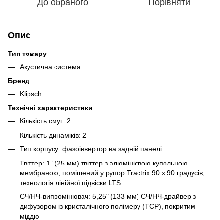
До обраного
Порівняти
Опис
Тип товару
Акустична система
Бренд
Klipsch
Технічні характеристики
Кількість смуг: 2
Кількість динаміків: 2
Тип корпусу: фазоінвертор на задній панелі
Твіттер: 1” (25 мм) твіттер з алюмінієвою купольною
мембраною, поміщений у рупор Tractrix 90 х 90 градусів,
технологія лінійної підвіски LTS
СЧ/НЧ-випромінювач: 5,25" (133 мм) СЧ/НЧ-драйвер з
дифузором із кристалічного полімеру (TCP), покритим
міддю