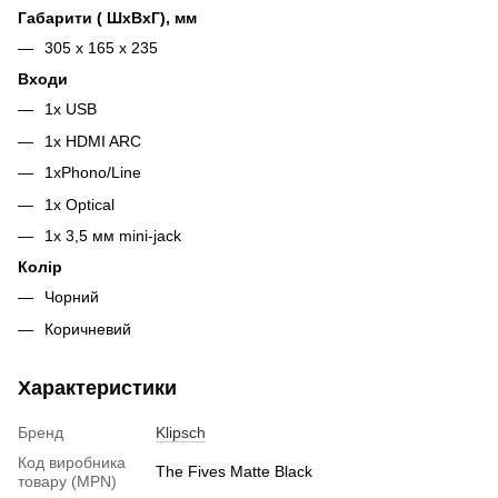
Габарити ( ШxВxГ), мм
305 х 165 х 235
Входи
1x USB
1x HDMI ARC
1xPhono/Line
1x Optical
1x 3,5 мм mini-jack
Колір
Чорний
Коричневий
Характеристики
Бренд
Klipsch
Код виробника
The Fives Matte Black
товару (MPN)