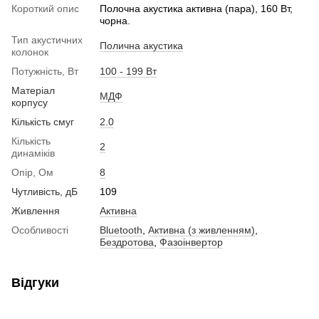
Короткий опис
Полочна акустика активна (пара), 160 Вт,
чорна.
Тип акустичних
Полична акустика
колонок
Потужність, Вт
100 - 199 Вт
Матеріал
МДФ
корпусу
Кількість смуг
2.0
Кількість
2
динаміків
Опір, Ом
8
Чутливість, дБ
109
Живлення
Активна
Особливості
Bluetooth
,
Активна (з живленням)
,
Бездротова
,
Фазоінвертор
Відгуки