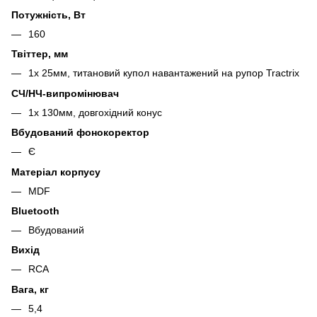
Потужність, Вт
160
Твіттер, мм
1х 25мм, титановий купол навантажений на рупор Tractrix
СЧ/НЧ-випромінювач
1х 130мм, довгохідний конус
Вбудований фонокоректор
Є
Матеріал корпусу
MDF
Bluetooth
Вбудований
Вихід
RCA
Вага, кг
5,4