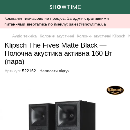
Компанія тимчасово не працює. За адміністративними
питаннями звертатись по імейлу: sales@showtime.ua
Аудіо техніка
Колонки акустичні
Колонки акустичні Klipsch
Klipsch The Fives Matte Black —
Полочна акустика активна 160 Вт
(пара)
Артикул:
522162
Написати відгук