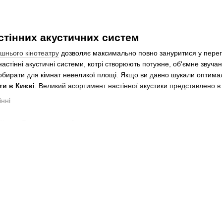
стінних акустичних систем
шнього кінотеатру
дозволяє максимально повно зануритися у перегл
настінні акустичні системи, котрі створюють потужне, об'ємне звуча
обирати для кімнат невеликої площі. Якщо ви давно шукали оптимал
ти в Києві
. Великий асортимент настінної акустики представлено в
ії вибору настінних акустичних систем
ну акустику слід за тими ж критеріями, що і будь-яку аудіо апарату
ризначення достатньо буде настінної акустики з потужністю в межа
 це дійсно для підсилювачів, тоді як для акустики потужність слабко 