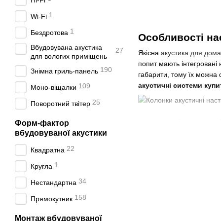
Hi-Fi
1
Wi-Fi
1
Бездротова
Особливості на
Вбудовувана акустика
27
Якісна
акустика для дома
для вологих приміщень
попит мають інтегровані 
190
Знімна гриль-панель
габарити, тому їх можна 
акустичні системи купи
109
Моно-віщалки
25
Поворотний твітер
Основні критер
Форм-фактор
вбудовуваної акустики
Обирати вбудовану настін
22
Квадратна
потужність;
1
Кругла
чутливість;
34
Нестандартна
частотний діапазон.
158
Для колонок побутового п
Прямокутник
на гучність звучання. Але
Монтаж вбудовуваної