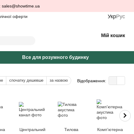
: sales@showtime.ua
Укр
Рус
блічної оферти
Мій кошик
Все для розумного будинку
че
спочатку дешевше
за назвою
Відображення:
вна
Центральний
Тилова
Комп'ютерна