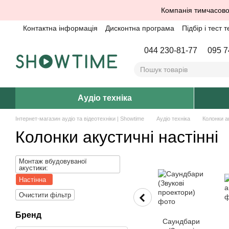
Перейти до основного контенту
Компанія тимчасово
Контактна інформація
Дисконтна програма
Підбір і тест т
044 230-81-77
095 7
Аудіо техніка
Інтернет-магазин аудіо та відеотехніки | Showtime
Аудіо техніка
Колонки а
Колонки акустичні настінні
Монтаж вбудовуваної
акустики:
Настінна
Очистити фільтр
Бренд
Саундбари