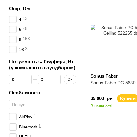
Опір, Ом
13
4
45
6
153
8
3
16
Потужність сабвуфера, Вт
(у комплекті з саундбаром)
Sonus Faber
Від Потужність сабвуфера, Вт (у комплекті з саундбаром)
До Потужність сабвуфера, Вт (у комплекті з саундбаром)
ОК
Sonus Faber РС-563Р l
Особливості
65 000 грн
Купити
В наявності
1
AirPlay
1
Bluetooth
1