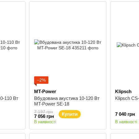
−2%
MT-Power
Klipsch
0-110 Вт
Вбудована акустика 10-120 Вт
Klipsch C
MT-Power SE-18
7 197 грн
Купити
7 040 грн
7 056 грн
В наявності
В наявності