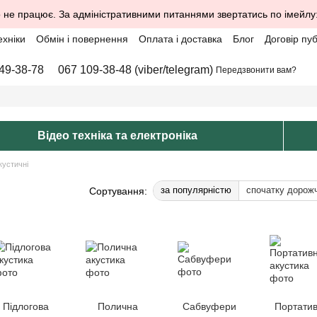
 не працює. За адміністративними питаннями звертатись по імейлу
ехніки
Обмін і повернення
Оплата і доставка
Блог
Договір пу
49-38-78
067 109-38-48 (viber/telegram)
Передзвонити вам?
Відео техніка та електроніка
кустичні
за популярністю
спочатку дорож
Сортування:
Підлогова
Полична
Сабвуфери
Портати