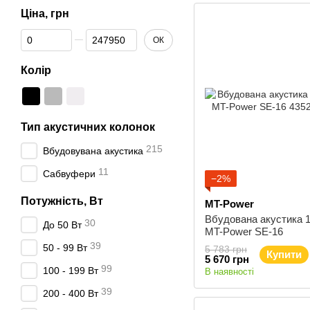
Ціна, грн
Від Ціна, грн
До Ціна, грн
ОК
Колір
Тип акустичних колонок
215
Вбудовувана акустика
11
Сабвуфери
−2%
Потужність, Вт
MT-Power
Вбудована акустика 1
30
До 50 Вт
MT-Power SE-16
39
50 - 99 Вт
5 783 грн
Купити
5 670 грн
99
100 - 199 Вт
В наявності
39
200 - 400 Вт