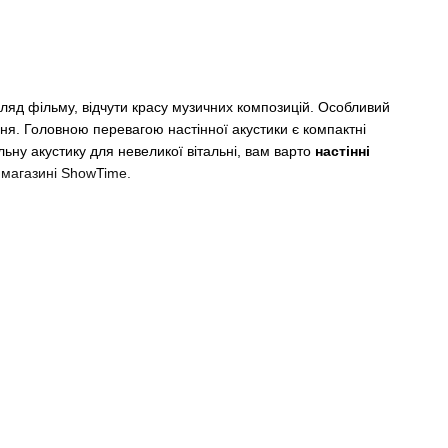
яд фільму, відчути красу музичних композицій. Особливий
ння. Головною перевагою настінної акустики є компактні
ьну акустику для невеликої вітальні, вам варто
настінні
 магазині ShowTime.
ру:
х 90-100 Вт. Є хибна думка, що збільшення потужності впливає
впливає на гучність.