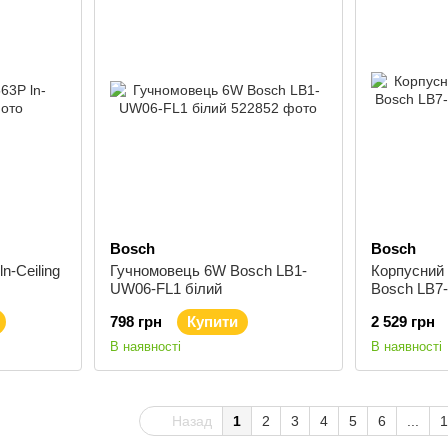
Bosch
Bosch
n-Ceiling
Гучномовець 6W Bosch LB1-
Корпусний 
UW06-FL1 білий
Bosch LB7
798 грн
Купити
2 529 грн
В наявності
В наявності
Назад
1
2
3
4
5
6
...
1