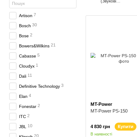
(Звукові
проектори)
7
Artison
30
Bosch
2
Bose
21
Bowers&Wilkins
5
Cabasse
1
Cloudyx
11
Dali
3
Definitive Technology
4
Elan
MT-Power
2
Fonestar
MT-Power PS-150
2
ITC
10
4 830 грн
Купити
JBL
В наявності
20
Klipsch