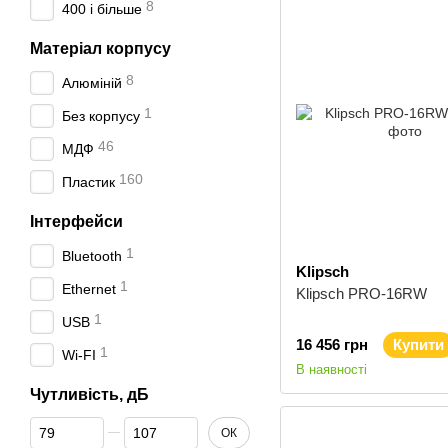
8
400 і більше
Матеріал корпусу
8
Алюміній
1
Без корпусу
46
МДФ
160
Пластик
Інтерфейси
1
Bluetooth
Klipsch
1
Ethernet
Klipsch PRO-16RW
1
USB
16 456 грн
Купити
1
Wi-FI
В наявності
Чутливість, дБ
Від Чутливість, дБ
До Чутливість, дБ
ОК