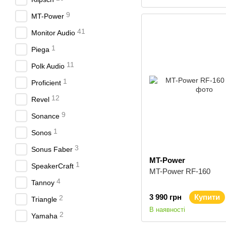
9
MT-Power
41
Monitor Audio
1
Piega
11
Polk Audio
1
Proficient
12
Revel
9
Sonance
1
Sonos
3
Sonus Faber
MT-Power
1
SpeakerCraft
MT-Power RF-160
4
Tannoy
3 990 грн
Купити
2
Triangle
В наявності
2
Yamaha