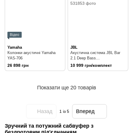
Відео
Yamaha
JBL
Колонки акустичні Yamaha
Акустична система JBL Bar
YAS-706
2.1 Deep Bass
(JBLBAR21DBBLKEP)
26 898 грн
10 999 грн/комплект
Показати ще 20 товарів
Назад
Вперед
1
із 5
Зручний та потужний сабвуфер з
бездротовим під'єднанням