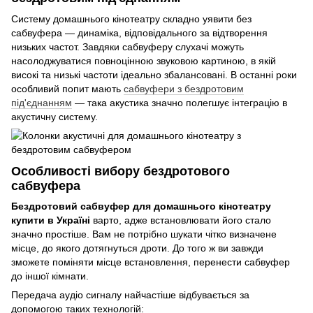
Систему домашнього кінотеатру складно уявити без
сабвуфера — динаміка, відповідального за відтворення
низьких частот. Завдяки сабвуферу слухачі можуть
насолоджуватися повноцінною звуковою картиною, в якій
високі та низькі частоти ідеально збалансовані. В останні роки
особливий попит мають
сабвуфери з бездротовим
під'єднанням
— така акустика значно полегшує інтеграцію в
акустичну систему.
Особливості вибору бездротового
сабвуфера
Бездротовий сабвуфер для домашнього кінотеатру
купити в Україні
варто, адже встановлювати його стало
значно простіше. Вам не потрібно шукати чітко визначене
місце, до якого дотягнуться дроти. До того ж ви завжди
зможете поміняти місце встановлення, перенести сабвуфер
до іншої кімнати.
Передача аудіо сигналу найчастіше відбувається за
допомогою таких технологій: