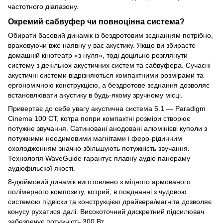
частотного діапазону.
Окремий сабвуфер чи повноцінна система?
Обирати басовий динамік із бездротовим зєднанням потрібно,
враховуючи вже наявну у вас акустику. Якщо ви збираєте
домашній кінотеатр «з нуля», тоді доцільно розглянути
систему з декількох акустичних систем та сабвуфера. Сучасні
акустичні системи відрізняються компактними розмірами та
ергономічною конструкцією, а бездротове зєднання дозволяє
встановлювати акустику в будь-якому зручному місці.
Привертає до себе увагу акустична система 5.1 — Paradigm
Cinema 100 CT, котра попри компактні розміри створює
потужне звучання. Сатиновані анодовані алюмінієві куполи з
потужними неодимовими магнітами і феро-рідинним
охолодженням значно збільшують потужність звучання.
Технологія WaveGuide гарантує плавну аудіо панораму
аудіофільскої якості.
8-дюймовий динамік виготовлено з міцного армованого
полімерного композиту, котрий, в поєднанні з чудовою
системою підвіски та конструкцією драйвера/магніта дозволяє
конусу рухатися далі. Високоточний дискретний підсилювач
забезпечує потужність 300 Вт.