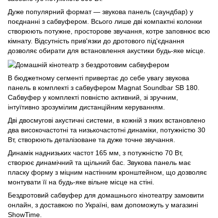
Дуже популярний формат — звукова панель (саундбар) у
поєднанні з сабвуфером. Всього лише дві компактні колонки
створюють потужне, просторове звучання, котре заповнює всю
кімнату. Відсутність прив'язки до дротового під'єднання
дозволяє обирати для встановлення акустики будь-яке місце.
В бюджетному сегменті привертає до себе увагу звукова
панель в комплекті з сабвуфером Magnat Soundbar SB 180.
Сабвуфер у комплекті повністю активний, зі зручним,
інтуїтивно зрозумілим дистанційним керуванням.
Дві двосмугові акустичні системи, в кожній з яких встановлено
два високочастотні та низькочастотні динаміки, потужністю 30
Вт, створюють деталізоване та дуже точне звучання.
Динамік наднизьких частот 165 мм, з потужністю 70 Вт,
створює динамічний та щільний бас. Звукова панель має
пласку форму з міцним настінним кронштейном, що дозволяє
монтувати її на будь-яке вільне місце на стіні.
Бездротовий сабвуфер для домашнього кінотеатру замовити
онлайн, з доставкою по Україні, вам допоможуть у магазині
ShowTime.