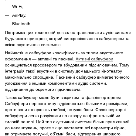
Wi-Fi,
AirPlay,
Bluetooth.
Підтримка цих технологій дозволяє транслювати аудіо сигнал з
будь-якого пристрою, котрий синхронізовано з
сабвуфером
та
всією
акустичною системою
.
Найчастіше сабвуфери класифікують за типом акустичного
оформлення — активні та пасивні.
Активні сабвуфери
оснащуються кросовером та вбудованим підсилювачем. Тому
інтеграція такої акустики в систему домашнього кінотеатру
максимально спрощена. Пасивний сабвуфер вимагає точного
узгодження з іншими компонентами аудіо системи,
під'єднання до окремого підсилювача.
Також сабвуфер може бути закритим та фазоінверторним.
Сабвуфери першого типу відрізняються більшими розмірами,
проте вони створюють глибокі, потужні баси. Фазоінверторні
сабвуфери легко розрізнити по отвору на фронтальній чи
тиловій панелі. Цей тип акустичної системи більш примхливий
до налаштувань, проте якщо виставити всі параметри вірно,
ви отримаєте потужні, об'ємні баси, відтворення ширшого