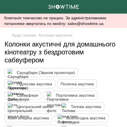
Компанія тимчасово не працює. За адміністративними
питаннями звертатись по імейлу: sales@showtime.ua
Аудіо техніка
Колонки акустичні
Колонки акустичні для домашнього
кінотеатру з бездротовим
сабвуфером
Саундбари (Звукові проектори)
Підлогова акустика
Полична акустика
Сабвуфери
Портативна акустика
Центральний канал
Тилова акустика
Комп'ютерна акустика
Всепогодна акустика