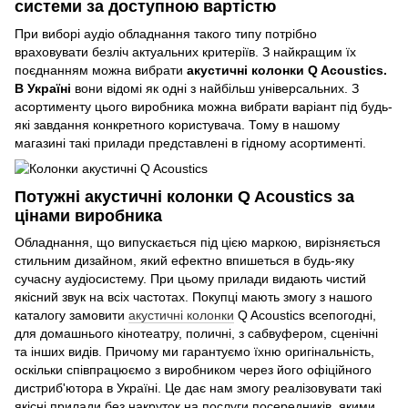
системи за доступною вартістю
При виборі аудіо обладнання такого типу потрібно
враховувати безліч актуальних критеріїв. З найкращим їх
поєднанням можна вибрати
акустичні колонки Q Acoustics.
В Україні
вони відомі як одні з найбільш універсальних. З
асортименту цього виробника можна вибрати варіант під будь-
які завдання конкретного користувача. Тому в нашому
магазині такі прилади представлені в гідному асортименті.
Потужні акустичні колонки Q Acoustics за
цінами виробника
Обладнання, що випускається під цією маркою, вирізняється
стильним дизайном, який ефектно впишеться в будь-яку
сучасну аудіосистему. При цьому прилади видають чистий
якісний звук на всіх частотах. Покупці мають змогу з нашого
каталогу замовити
акустичні колонки
Q Acoustics всепогодні,
для домашнього кінотеатру, поличні, з сабвуфером, сценічні
та інших видів. Причому ми гарантуємо їхню оригінальність,
оскільки співпрацюємо з виробником через його офіційного
дистриб'ютора в Україні. Це дає нам змогу реалізовувати такі
якісні прилади без накруток на послуги посередників, якими