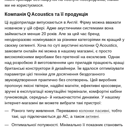
ми не користуємося.
Компанія Q Acoustics та її продукція
Ці аудіоприлади випускаються в Англії. Фірму можна вважати
новачком у цій сфері. Адже акустичними системами вона
займається менше 20 років. Але за цей час бренд
неодноразово номінувався за різними категоріями як кращий у
своєму сегменті. Хоча по суті акустичні колонки Q Acoustics,
замовити онлайн які можна в нашому магазині, є просто
високоякісними виробами без претензії на ексклюзив. Однак
над розробкою й виготовленням цих приладів працюють кращі
британські конструктори й дизайнери. Їм вдалося оптимізувати
параметри цієї техніки для досягнення бездоганного
звуковідтворення практично без спотворень. Цей виробник
пропонує якісні твітери, надійні магніти, ефективні кросовери,
зручні в експлуатації комутаційні термінали, комфортні кабіни
гучномовців, середньо- й низькочастотні динаміки. У нашому
інтернет-магазині ви можете вибрати такі пристрої:
Різного типу живлення. Переважно
колонки пасивні
, тобто
такі, що підключаються до АС, а також
активні
.
Оптимальної потужності. Мінімально її показник становить