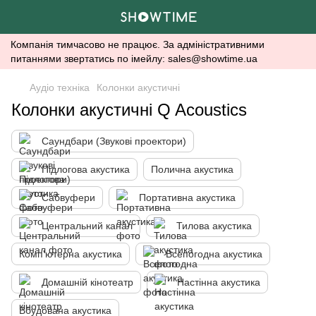
Компанія тимчасово не працює. За адміністративними
питаннями звертатись по імейлу: sales@showtime.ua
Аудіо техніка
Колонки акустичні
Колонки акустичні Q Acoustics
Саундбари (Звукові проектори)
Підлогова акустика
Полична акустика
Сабвуфери
Портативна акустика
Центральний канал
Тилова акустика
Комп'ютерна акустика
Всепогодна акустика
Домашній кінотеатр
Настінна акустика
Вбудована акустика