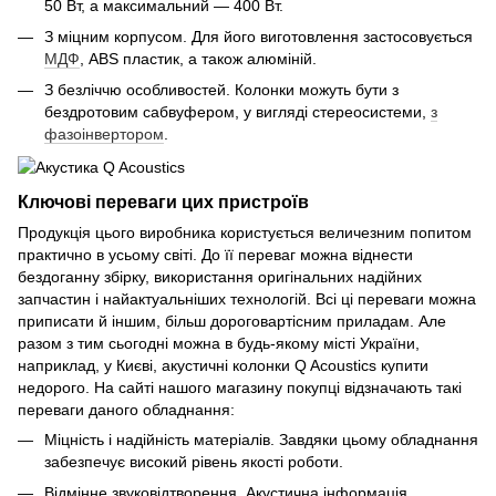
50 Вт, а максимальний — 400 Вт.
З міцним корпусом. Для його виготовлення застосовується
МДФ
, ABS пластик, а також алюміній.
З безліччю особливостей. Колонки можуть бути з
бездротовим сабвуфером, у вигляді стереосистеми,
з
фазоінвертором
.
Ключові переваги цих пристроїв
Продукція цього виробника користується величезним попитом
практично в усьому світі. До її переваг можна віднести
бездоганну збірку, використання оригінальних надійних
запчастин і найактуальніших технологій. Всі ці переваги можна
приписати й іншим, більш дороговартісним приладам. Але
разом з тим сьогодні можна в будь-якому місті України,
наприклад, у Києві, акустичні колонки Q Acoustics купити
недорого. На сайті нашого магазину покупці відзначають такі
переваги даного обладнання:
Міцність і надійність матеріалів. Завдяки цьому обладнання
забезпечує високий рівень якості роботи.
Відмінне звуковідтворення. Акустична інформація