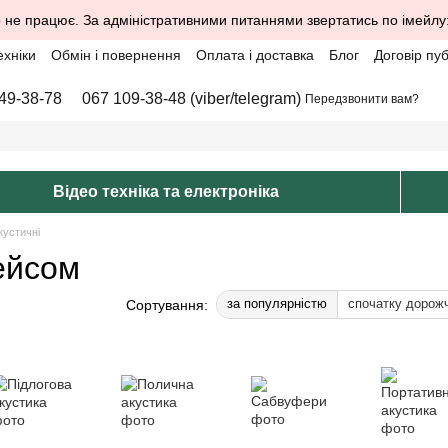
 не працює. За адміністративними питаннями звертатись по імейлу
ехніки
Обмін і повернення
Оплата і доставка
Блог
Договір пу
49-38-78
067 109-38-48 (viber/telegram)
Передзвонити вам?
Відео техніка та електроніка
кустичні
ейсом
за популярністю
спочатку дорож
Сортування: