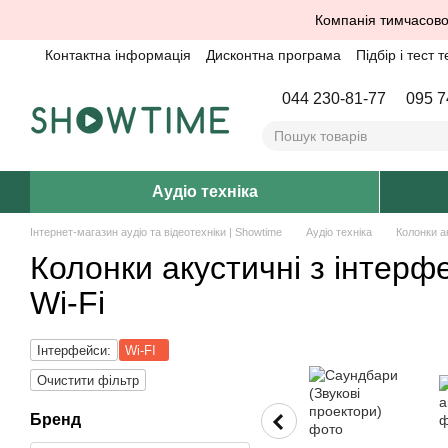
Перейти до основного контенту
Компанія тимчасово
Контактна інформація
Дисконтна програма
Підбір і тест т
044 230-81-77
095 7
Аудіо техніка
Інтернет-магазин аудіо та відеотехніки | Showtime
Аудіо техніка
Колонки а
Колонки акустичні з інтерф
Wi-Fi
Інтерфейси:
Wi-FI
Очистити фільтр
Бренд