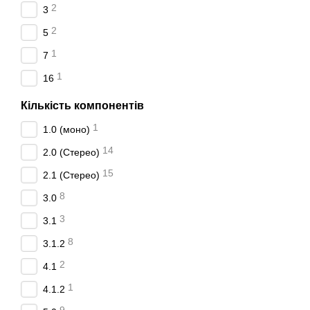
2
3
ними можна через інтерне
Причому підключати до ко
2
5
також голосові команди.
1
7
Наш асортимент аку
1
16
У нас можна замовити
ак
Кількість компонентів
Торгова марка. Найбіл
Samsung, Sonos, Yama
1
1.0 (моно)
через посередників, а
14
2.0 (Стерео)
Технічні параметри. А
15
2.1 (Стерео)
1.0, 2.0, 4.0 смуг, н
потужність може досяг
8
3.0
3
3.1
8
3.1.2
2
4.1
1
4.1.2