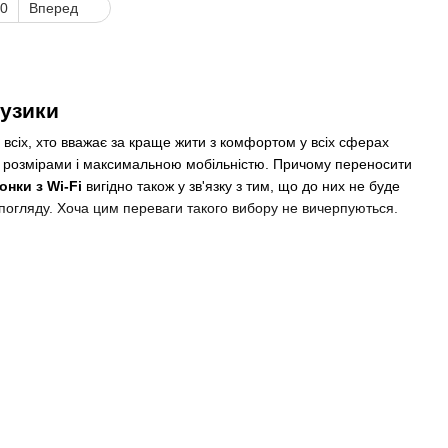
0
Вперед
музики
всіх, хто вважає за краще жити з комфортом у всіх сферах
ми розмірами і максимальною мобільністю. Причому переносити
онки з Wi-Fi
вигідно також у зв'язку з тим, що до них не буде
о погляду. Хоча цим переваги такого вибору не вичерпуються.
у нашого магазину?
енті. Різні моделі виготовлені в класичному або
, що забезпечують легкість, надійність, довговічність
до електрики та інших пристроїв. Адже синхронізувати роботу з