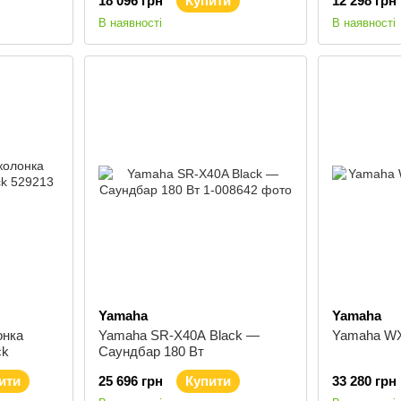
18 096 грн
Купити
12 298 грн
В наявності
В наявності
Yamaha
Yamaha
онка
Yamaha SR-X40A Black —
Yamaha WX
ck
Саундбар 180 Вт
ити
25 696 грн
Купити
33 280 грн