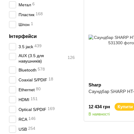
6
Метал
168
Пластик
1
Шпон
Інтерфейси
439
3.5 jack
AUX (3.5 для
126
навушників)
578
Bluetooth
18
Coaxial S/PDIF
Sharp
80
Ethernet
Саундбар SHARP HT
151
HDMI
12 434 грн
Купити
169
Optical S/PDIF
В наявності
146
RCA
254
USB