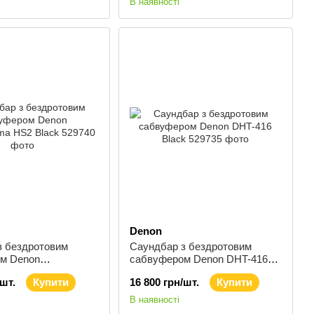
В наявності
Denon
з бездротовим
Саундбар з бездротовим
м Denon
сабвуфером Denon DHT-416
a HS2 Black
Black
/шт.
Купити
16 800 грн/шт.
Купити
В наявності