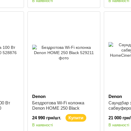
В наявності
В наявності
Denon
Denon
00 Вт
Бездротова Wi-Fi колонка
Саундбар 
0
Denon HOME 250 Black
сабвуферо
HomeCinem
24 990 грн/шт.
Купити
21 000 грн
В наявності
В наявності