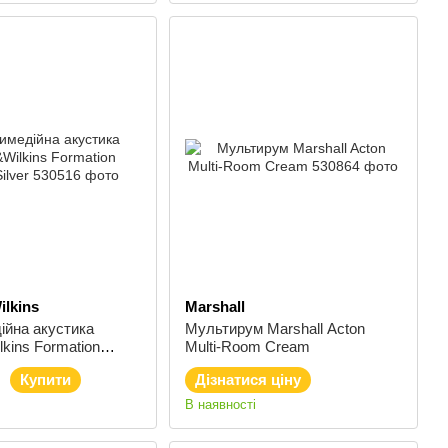
lkins
Marshall
ійна акустика
Мультирум Marshall Acton
kins Formation
Multi-Room Cream
er
Купити
Дізнатися ціну
В наявності