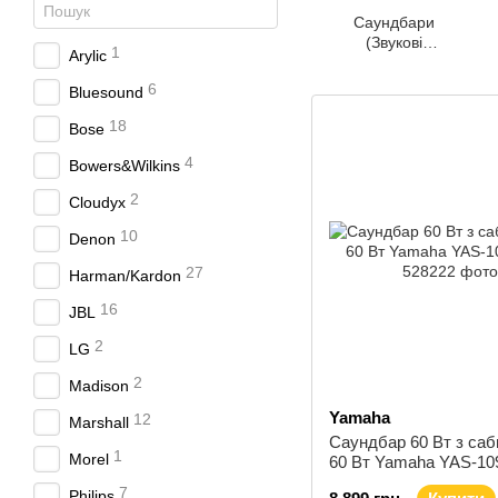
Саундбари
(Звукові
1
Arylic
проектори)
6
Bluesound
18
Bose
4
Bowers&Wilkins
2
Cloudyx
10
Denon
27
Harman/Kardon
16
JBL
2
LG
2
Madison
Yamaha
12
Marshall
Саундбар 60 Вт з са
1
Morel
60 Вт Yamaha YAS-10
7
Philips