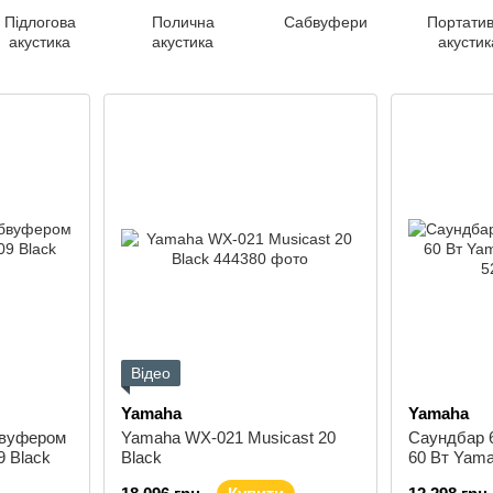
Підлогова
Полична
Сабвуфери
Портати
акустика
акустика
акустик
Відео
Yamaha
Yamaha
бвуфером
Yamaha WX-021 Musicast 20
Саундбар 
9 Black
Black
60 Вт Yam