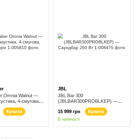
er
JBL
r Omnia Walnut —
JBL Bar 300
устика, 4-смугова,
(JBLBAR300PROBLKEP) —
х
Саундбар 260 Вт
Купити
15 999 грн
Купити
В наявності