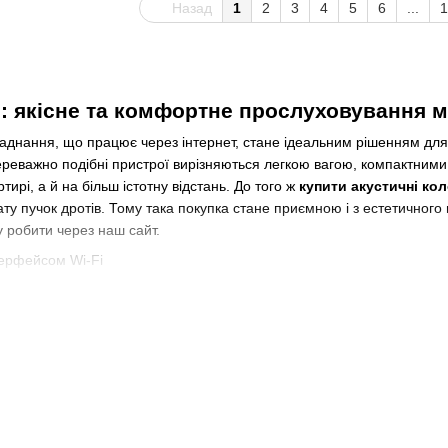
Назад
1
2
3
4
5
6
...
1
Fi: якісне та комфортне прослуховування 
аднання, що працює через інтернет, стане ідеальним рішенням для 
переважно подібні пристрої вирізняються легкою вагою, компактни
ртирі, а й на більш істотну відстань. До того ж
купити акустичні кол
ату пучок дротів. Тому така покупка стане приємною і з естетичног
 робити через наш сайт.
пити акустичні колонки з Wi-Fi з каталог
ні обладнання такого типу представлено в досить широкому асортим
ля створення корпусу використовуються найбільш підходящі матеріали
огіршують її акустичні характеристики.
i-Fi
астосуванні на будь-якій локації, незалежно від наявності доступу 