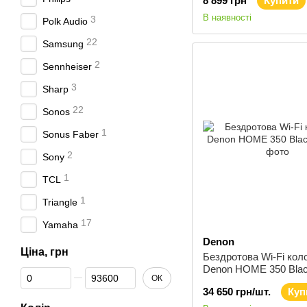
8 899 грн
Купити
В наявності
3
Polk Audio
22
Samsung
2
Sennheiser
3
Sharp
22
Sonos
1
Sonus Faber
2
Sony
1
TCL
1
Triangle
17
Yamaha
Denon
Ціна, грн
Бездротова Wi-Fi кол
Denon HOME 350 Bla
Від Ціна, грн
До Ціна, грн
ОК
34 650 грн/шт.
Куп