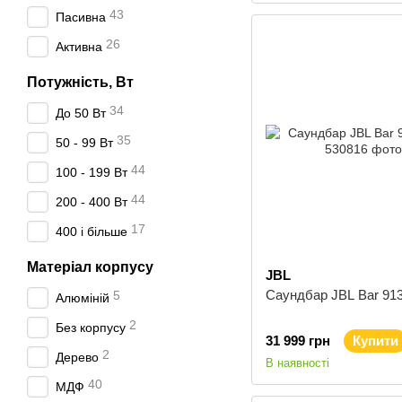
43
Пасивна
26
Активна
Потужність, Вт
34
До 50 Вт
35
50 - 99 Вт
44
100 - 199 Вт
44
200 - 400 Вт
17
400 і більше
Матеріал корпусу
JBL
Саундбар JBL Bar 91
5
Алюміній
2
Без корпусу
31 999 грн
Купити
2
Дерево
В наявності
40
МДФ