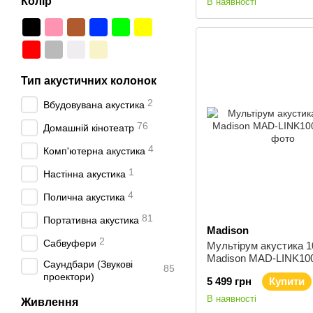
Колір
В наявності
Тип акустичних колонок
2
Вбудовувана акустика
76
Домашній кінотеатр
4
Комп'ютерна акустика
1
Наcтінна акустика
4
Полична акустика
81
Портативна акустика
Madison
2
Сабвуфери
Мультірум акустика 1
Madison MAD-LINK10
Саундбари (Звукові
85
проектори)
5 499 грн
Купити
В наявності
Живлення