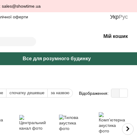
: sales@showtime.ua
Укр
Рус
блічної оферти
Мій кошик
Все для розумного будинку
че
спочатку дешевше
за назвою
Відображення: