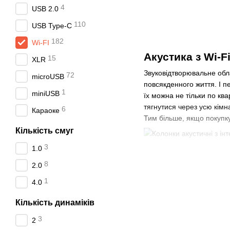
4
USB 2.0
110
USB Type-C
182
Wi-FI
Акустика з Wi-
15
XLR
Звуковідтворювальне обл
72
microUSB
повсякденного життя. І 
1
miniUSB
їх можна не тільки по ква
тягнутися через усю кімн
6
Караоке
Тим більше, якщо покупку
Кількість смуг
3
1.0
Чому вигідно ку
8
2.0
У нашому інтернет-магази
1
4.0
ультрасучасному стилі. Д
конструкції, а також не п
Кількість динаміків
Переваги колонок з W
3
2
Це обладнання зручне в з