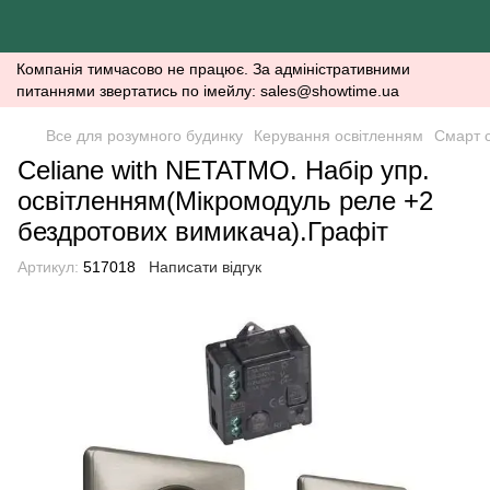
Компанія тимчасово не працює. За адміністративними
питаннями звертатись по імейлу: sales@showtime.ua
Все для розумного будинку
Керування освітленням
Смарт с
Celiane with NETATMO. Набір упр.
освітленням(Мікромодуль реле +2
бездротових вимикача).Графіт
Артикул:
517018
Написати відгук