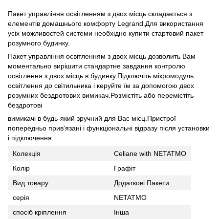
Пакет управління освітленням з двох місць складається з
елементів домашнього комфорту Legrand.Для використання
усіх можливостей системи необхідно купити стартовий пакет
розумного будинку.
Пакет управління освітленням з двох місць дозволить Вам
моментально вирішити стандартне завдання контролю
освітлення з двох місць в будинку.Підключіть мікромодуль
освітлення до світильника і керуйте їм за допомогою двох
розумних бездротових вимикач.Розмістіть або перемістіть
бездротові
вимикачі в будь-який зручний для Вас місц.Пристрої
попередньо прив'язані і функціональні відразу після установки
і підключення.
Колекція
Celiane with NETATMO
Колір
Графіт
Вид товару
Додаткові Пакети
серія
NETATMO
спосіб кріплення
Інша