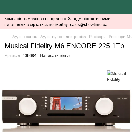
Компанія тимчасово не працює. За адміністративними
питаннями звертатись по імейлу: sales@showtime.ua
Аудіо техніка
Аудіо-відео електроніка
Ресівери
Ресівери Mus
Musical Fidelity M6 ENCORE 225 1Tb
Артикул:
438694
Написати відгук