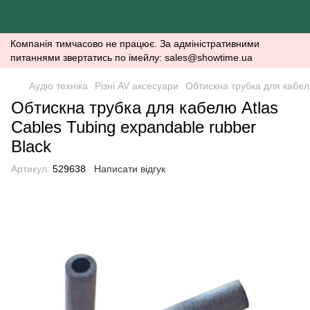
Компанія тимчасово не працює. За адміністративними
питаннями звертатись по імейлу: sales@showtime.ua
Аудіо техніка
Різні AV аксесуари
Обтискна трубка для кабелю
Обтискна трубка для кабелю Atlas
Cables Tubing expandable rubber
Black
Артикул:
529638
Написати відгук