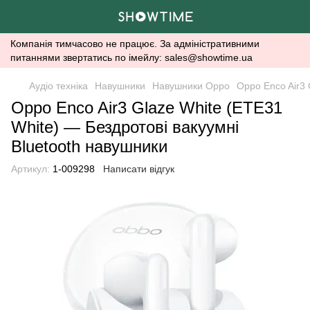
Компанія тимчасово не працює. За адміністративними
питаннями звертатись по імейлу: sales@showtime.ua
Аудіо техніка
Навушники
Навушники Oppo
Oppo Enco Air3 
Oppo Enco Air3 Glaze White (ETE31
White) — Бездротові вакуумні
Bluetooth навушники
Артикул:
1-009298
Написати відгук