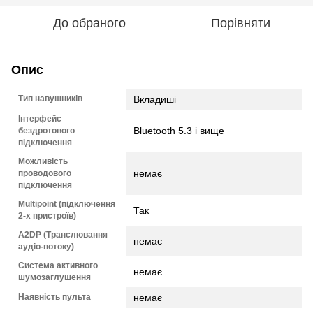
До обраного
Порівняти
Опис
Тип навушників
Вкладиші
Інтерфейс
Bluetooth 5.3 і вище
бездротового
підключення
Можливість
немає
проводового
підключення
Multipoint (підключення
Так
2-х пристроїв)
A2DP (Транслювання
немає
аудіо-потоку)
Система активного
немає
шумозаглушення
Наявність пульта
немає