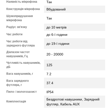
Наявність мікрофона
Так
Конструкція мікрофона
Вбудований
Шумопридушення
Так
мікрофона
Радіус зв'язку
до 10 метрів
Час роботи
до 6-ї години
Час роботи від
до 19-ї години
зарядного футляра
Діапазон частот
20 - 20000
навушників, Гц
Чутливість навушників,
125
дБ
Вага навушників, г
7.2
Вага зарядного
37.4
футляра, г
Пило- і вологозахист
IP54
Бездротові навушники, Зарядний
Комплектація
футляр, Кабель AUX