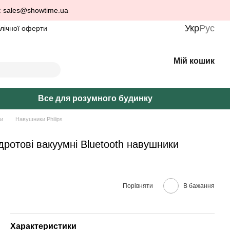
: sales@showtime.ua
Укр
Рус
блічної оферти
Мій кошик
Все для розумного будинку
и
Навушники Philips
дротові вакуумні Bluetooth навушники
Порівняти
В бажання
Характеристики