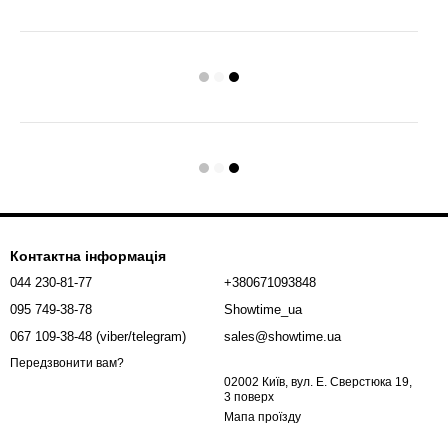
Контактна інформація
044 230-81-77
+380671093848
095 749-38-78
Showtime_ua
067 109-38-48 (viber/telegram)
sales@showtime.ua
Передзвонити вам?
02002 Київ, вул. Е. Сверстюка 19,
3 поверх
Мапа проїзду