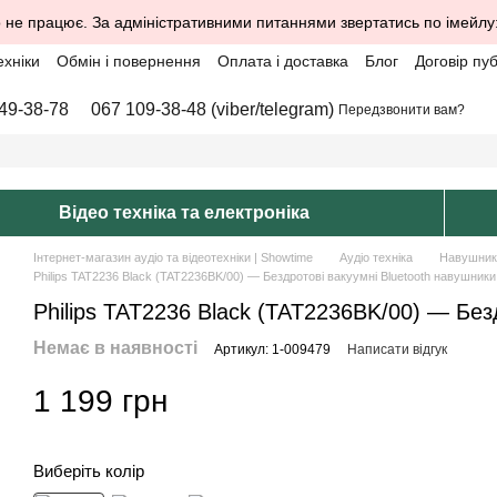
 не працює. За адміністративними питаннями звертатись по імейлу
ехніки
Обмін і повернення
Оплата і доставка
Блог
Договір пу
49-38-78
067 109-38-48 (viber/telegram)
Передзвонити вам?
Відео техніка та електроніка
Інтернет-магазин аудіо та відеотехніки | Showtime
Аудіо техніка
Навушник
Philips TAT2236 Black (TAT2236BK/00) — Бездротові вакуумні Bluetooth навушники
Philips TAT2236 Black (TAT2236BK/00) — Без
Немає в наявності
Артикул: 1-009479
Написати відгук
1 199 грн
Виберіть колір