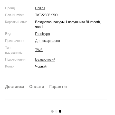
Бренд
Philips
Part-Number
TAT2236BK/00
Короткий опис
Бездротові вакуумні навушники Bluetooth,
чорні.
Вид
Гарнітура
Призначення
Для смартфона
Тип
TWS
навушників
Підключення
Бездротовий
Колір
Чорний
Доставка
Оплата
Гарантія