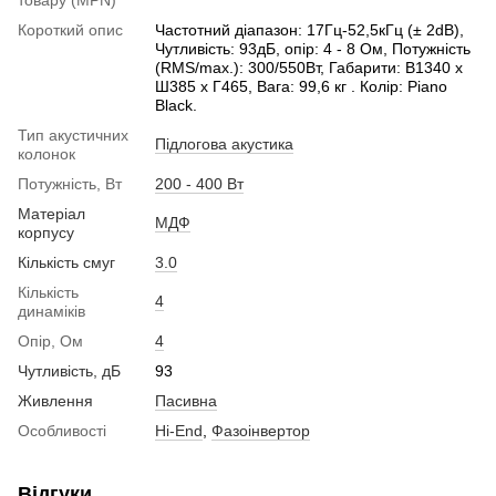
Короткий опис
Частотний діапазон: 17Гц-52,5кГц (± 2dB),
Чутливість: 93дБ, опір: 4 - 8 Ом, Потужність
(RMS/max.): 300/550Вт, Габарити: В1340 x
Ш385 x Г465, Вага: 99,6 кг . Колір: Piano
Black.
Тип акустичних
Підлогова акустика
колонок
Потужність, Вт
200 - 400 Вт
Матеріал
МДФ
корпусу
Кількість смуг
3.0
Кількість
4
динаміків
Опір, Ом
4
Чутливість, дБ
93
Живлення
Пасивна
Особливості
Hi-End
,
Фазоінвертор
Відгуки