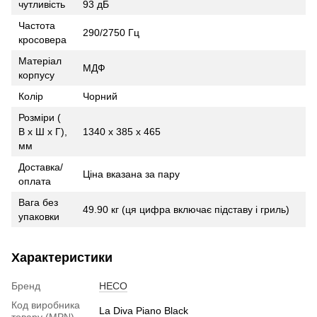
чутливість
93 дБ
Частота
290/2750 Гц
кросовера
Матеріал
МДФ
корпусу
Колір
Чорний
Розміри (
В x Ш x Г),
1340 x 385 x 465
мм
Доставка/
Ціна вказана за пару
оплата
Вага без
49.90 кг (ця цифра включає підставу і гриль)
упаковки
Характеристики
Бренд
HECO
Код виробника
La Diva Piano Black
товару (MPN)