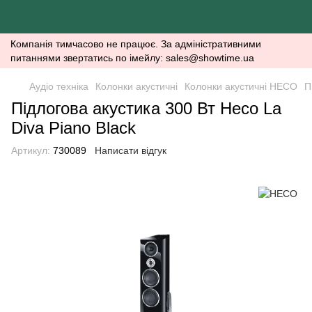
Компанія тимчасово не працює. За адміністративними
питаннями звертатись по імейлу: sales@showtime.ua
Аудіо техніка
Колонки акустичні
Колонки акустичні HECO
П
Підлогова акустика 300 Вт Heco La
Diva Piano Black
Артикул:
730089
Написати відгук