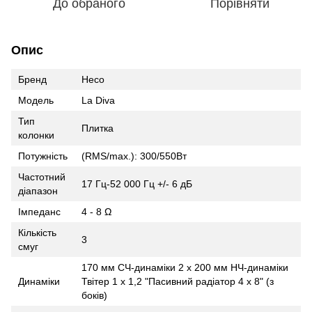
До обраного
Порівняти
Опис
Бренд
Heco
Модель
La Diva
Тип
Плитка
колонки
Потужність
(RMS/max.): 300/550Вт
Частотний
17 Гц-52 000 Гц +/- 6 дБ
діапазон
Імпеданс
4 - 8 Ω
Кількість
3
смуг
170 мм СЧ-динаміки 2 x 200 мм НЧ-динаміки
Динаміки
Твітер 1 x 1,2 "Пасивний радіатор 4 x 8" (з
боків)