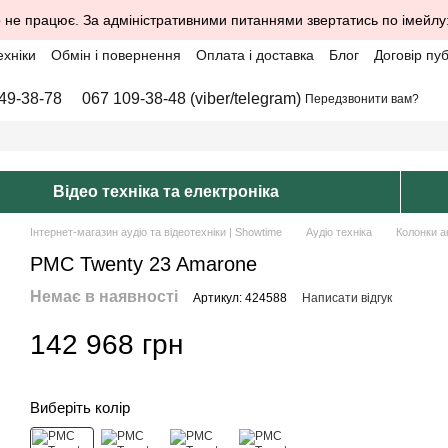
 не працює. За адміністративними питаннями звертатись по імейлу
ехніки
Обмін і повернення
Оплата і доставка
Блог
Договір пу
49-38-78
067 109-38-48 (viber/telegram)
Передзвонити вам?
Відео техніка та електроніка
Інтернет-магазин аудіо та відеотехніки | Showtime
Аудіо техніка
Колонки а
PMC Twenty 23 Amarone
Немає в наявності
Артикул: 424588
Написати відгук
142 968 грн
Виберіть колір