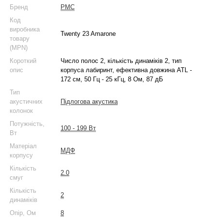
Бренд
PMC
Код
виробника
Twenty 23 Amarone
товару
(MPN)
Короткий
Число полос 2, кількість динаміків 2, тип
опис
корпуса лабиринт, ефективна довжина ATL -
172 см, 50 Гц - 25 кГц, 8 Ом, 87 дБ
Тип
акустичних
Підлогова акустика
колонок
Потужність,
100 - 199 Вт
Вт
Матеріал
МДФ
корпусу
Кількість
2.0
смуг
Кількість
2
динаміків
Опір, Ом
8