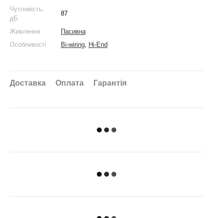
Чутливість,
87
дБ
Живлення
Пасивна
Особливості
Bi-wiring
,
Hi-End
Доставка
Оплата
Гарантія