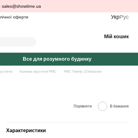
: sales@showtime.ua
Укр
Рус
блічної оферти
Мій кошик
Все для розумного будинку
кустичні
Колонки акустичні PMC
PMC Twenty 23 Amarone
Порівняти
В бажання
Характеристики