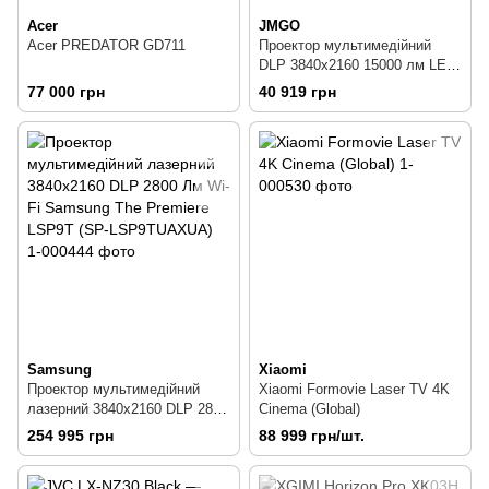
Acer
JMGO
Acer PREDATOR GD711
Проектор мультимедійний
DLP 3840x2160 15000 лм LED
Wi-Fi підтримка 3D AirPlay
77 000 грн
40 919 грн
JMGO X3
Samsung
Xiaomi
Проектор мультимедійний
Xiaomi Formovie Laser TV 4K
лазерний 3840х2160 DLP 2800
Cinema (Global)
Лм Wi-Fi Samsung The
254 995 грн
88 999 грн/шт.
Premiere LSP9T (SP-
LSP9TUAXUA)