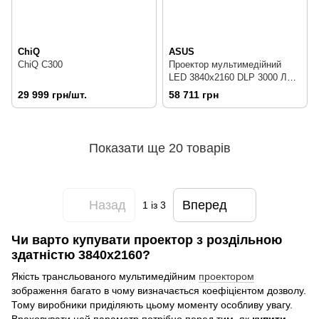
ChiQ
ASUS
ChiQ C300
Проектор мультимедійний
LED 3840x2160 DLP 3000 Лм з
підтримкою 3D Asus H1
29 999 грн/шт.
58 711 грн
(90LJ00F0-B00270)
Показати ще 20 товарів
Назад
Вперед
1
із 3
Чи варто купувати проектор з роздільною
здатністю 3840x2160?
Якість трансльованого мультимедійним
проектором
зображення багато в чому визначається коефіцієнтом дозволу.
Тому виробники приділяють цьому моменту особливу увагу.
Враховувати цей параметр потрібно перед тим, як
купити