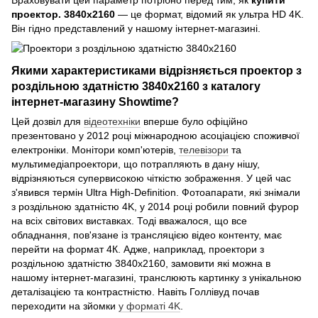
проектор. 3840x2160
— це формат, відомий як ультра HD 4K.
Він гідно представлений у нашому інтернет-магазині.
Якими характеристиками відрізняється проектор з
роздільною здатністю 3840x2160 з каталогу
інтернет-магазину Showtime?
Цей дозвіл для
відеотехніки
вперше було офіційно
презентовано у 2012 році міжнародною асоціацією споживчої
електроніки. Монітори комп'ютерів,
телевізори
та
мультимедіапроектори, що потрапляють в дану нішу,
відрізняються супервисокою чіткістю зображення. У цей час
з'явився термін Ultra High-Definition. Фотоапарати, які знімали
з роздільною здатністю 4K, у 2014 році робили повний фурор
на всіх світових виставках. Тоді вважалося, що все
обладнання, пов'язане із трансляцією відео контенту, має
перейти на формат 4К. Адже, наприклад, проектори з
роздільною здатністю 3840x2160, замовити які можна в
нашому інтернет-магазині, транслюють картинку з унікальною
деталізацією та контрастністю. Навіть Голлівуд почав
переходити на зйомки
у форматі 4K
.