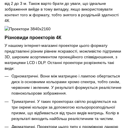
від 2 до 3 м. Також варто брати до уваги, що ідеальне
зображення вийде в тому випадку, якщо використовувати
контент того ж формату, тобто знятого в роздільній здатності
4К.
Різновиди проекторів 4К
У нашому інтернет-магазині проектори цього формату
представлені різним рівнем яскравості, можливістю підтримки
3D, широким асортиментом проекційного співвідношення, з
матрицями LCD і DLP. Останні проектори розрізняють такі
види:
Одноматричні. Вони між матрицею і лампою обертається
диск із основними кольорами хромо спектра, тобто синім,
червоним і зеленим. У результаті формується реалістичне
повнокольорове зображення.
Триматричні. У таких проекторах світло розділяється на
три окремі кольори за допомогою кольоророзподільної
призми, що відбивається від трьох видів матриць. Колір в
результаті виходить найбільш реалістичним та чистим.
Двоматричні. Проектори цього типу є проміжною ланкою