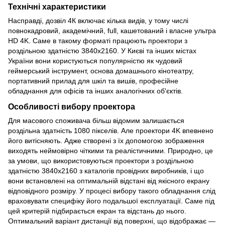
Технічні характеристики
Насправді, дозвіл 4К включає кілька видів, у тому числі
повнокадровий, академічний, full, кашетований і власне ультра
HD 4K. Саме в такому форматі працюють проектори з
роздільною здатністю 3840x2160. У Києві та інших містах
України вони користуються популярністю як чудовий
геймерський інструмент, основа домашнього кінотеатру,
портативний прилад для шкіл та вишів, професійне
обладнання для офісів та інших аналогічних об'єктів.
Особливості вибору проектора
Для масового споживача більш відомим залишається
роздільна здатність 1080 пікселів. Але проектори 4K впевнено
його витісняють. Адже створені з їх допомогою зображення
виходять неймовірно чіткими та реалістичними. Природно, це
за умови, що використовуються проектори з роздільною
здатністю 3840x2160 з каталогів провідних виробників, і що
вони встановлені на оптимальній відстані від якісного екрану
відповідного розміру. У процесі вибору такого обладнання слід
враховувати специфіку його подальшої експлуатації. Саме під
цей критерій підбирається екран та відстань до нього.
Оптимальний варіант дистанції від поверхні, що відображає —