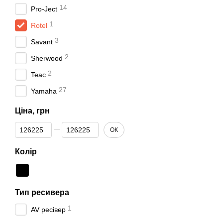
14
Pro-Ject
1
Rotel
3
Savant
2
Sherwood
2
Teac
27
Yamaha
Ціна, грн
Від Ціна, грн
До Ціна, грн
ОК
Колір
Тип ресивера
1
AV ресівер