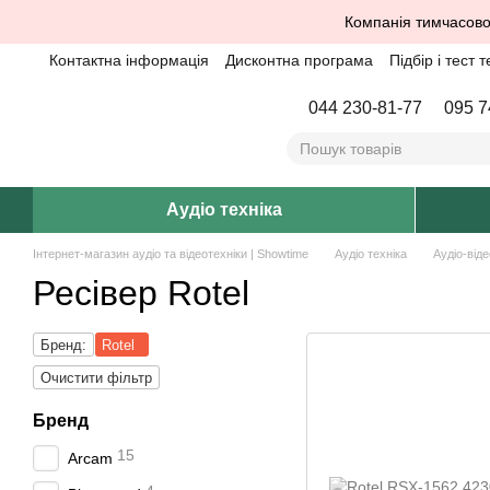
Перейти до основного контенту
Компанія тимчасово
Контактна інформація
Дисконтна програма
Підбір і тест т
044 230-81-77
095 7
Аудіо техніка
Інтернет-магазин аудіо та відеотехніки | Showtime
Аудіо техніка
Аудіо-віде
Ресівер Rotel
Бренд:
Rotel
Очистити фільтр
Бренд
15
Arcam