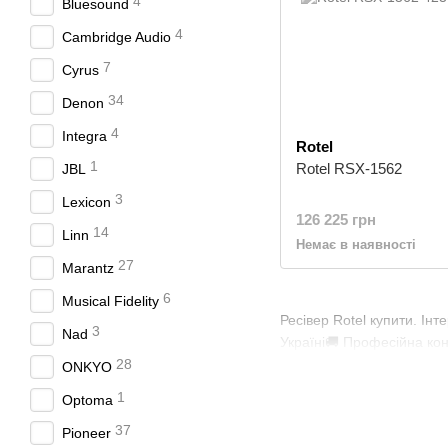
4
Bluesound
4
Cambridge Audio
7
Cyrus
34
Denon
4
Integra
Rotel
1
Rotel RSX-1562
JBL
3
Lexicon
126 225 грн
14
Linn
Немає в наявності
27
Marantz
6
Musical Fidelity
Ресівер Rotel купити. Інт
3
Nad
Україні🚚 Професійна кон
28
ONKYO
1
Optoma
37
Pioneer