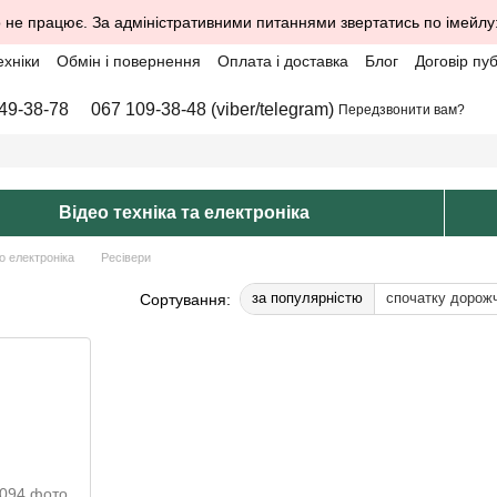
 не працює. За адміністративними питаннями звертатись по імейлу
ехніки
Обмін і повернення
Оплата і доставка
Блог
Договір пу
49-38-78
067 109-38-48 (viber/telegram)
Передзвонити вам?
Відео техніка та електроніка
о електроніка
Ресівери
за популярністю
спочатку дорож
Сортування: