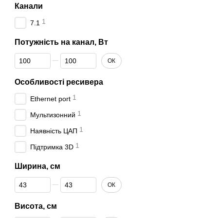
Канали
1
7.1
Потужність на канал, Вт
Від Потужність на канал, Вт
До Потужність на канал, Вт
ОК
Особливості ресивера
1
Ethernet port
1
Мультизонний
1
Наявність ЦАП
1
Підтримка 3D
Ширина, см
Від Ширина, см
До Ширина, см
ОК
Висота, см