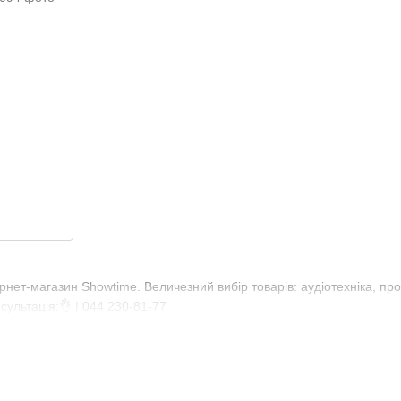
ернет-магазин Showtime. Величезний вибір товарів: аудіотехніка, про
сультація:👌 | 044 230-81-77