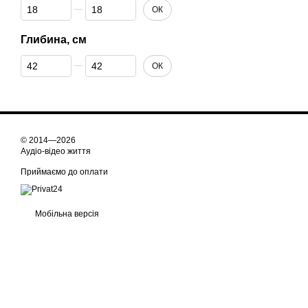
Від Висота, см
До Висота, см
ОК
Глибина, см
Від Глибина, см
До Глибина, см
ОК
© 2014—2026
Аудіо-відео життя
Приймаємо до оплати
Мобільна версія