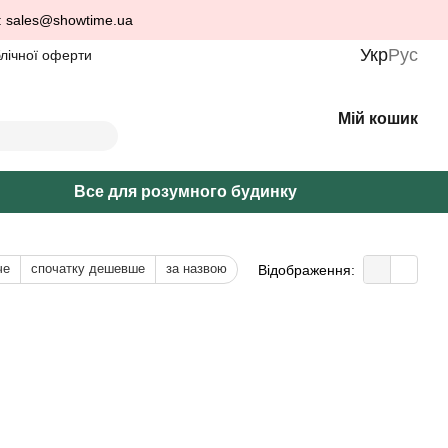
: sales@showtime.ua
Укр
Рус
блічної оферти
Мій кошик
Все для розумного будинку
че
спочатку дешевше
за назвою
Відображення: