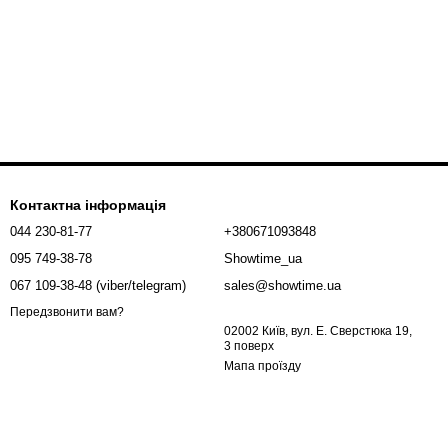
Контактна інформація
044 230-81-77
+380671093848
095 749-38-78
Showtime_ua
067 109-38-48 (viber/telegram)
sales@showtime.ua
Передзвонити вам?
02002 Київ, вул. Е. Сверстюка 19,
3 поверх
Мапа проїзду