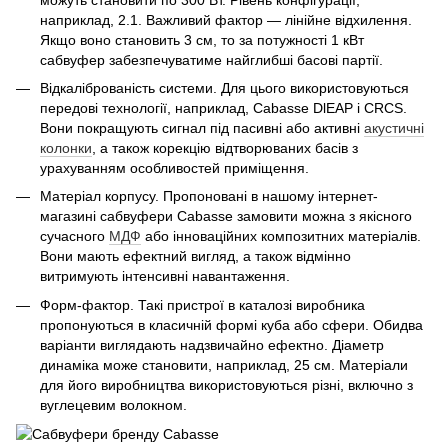
наприклад, 2.1. Важливий фактор — лінійне відхилення.
Якщо воно становить 3 см, то за потужності 1 кВт
сабвуфер забезпечуватиме найглибші басові партії.
Відкаліброваність системи. Для цього використовуються
передові технології, наприклад, Cabasse DlEAP і CRCS.
Вони покращують сигнал під пасивні або активні
акустичні
колонки
, а також корекцію відтворюваних басів з
урахуванням особливостей приміщення.
Матеріал корпусу. Пропоновані в нашому інтернет-
магазині сабвуфери Cabasse замовити можна з якісного
сучасного
МДФ
або інноваційних композитних матеріалів.
Вони мають ефектний вигляд, а також відмінно
витримують інтенсивні навантаження.
Форм-фактор. Такі пристрої в каталозі виробника
пропонуються в класичній формі куба або сфери. Обидва
варіанти виглядають надзвичайно ефектно. Діаметр
динаміка може становити, наприклад, 25 см. Матеріали
для його виробництва використовуються різні, включно з
вуглецевим волокном.