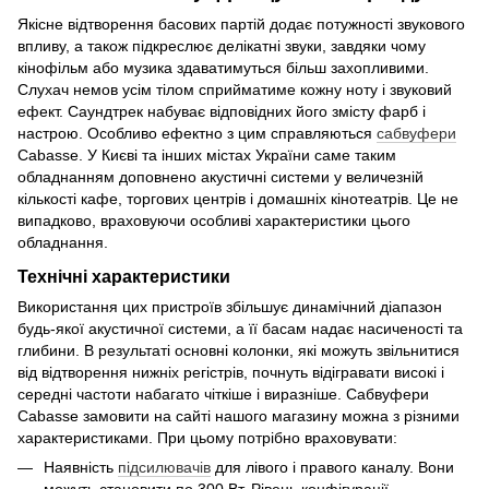
Якісне відтворення басових партій додає потужності звукового
впливу, а також підкреслює делікатні звуки, завдяки чому
кінофільм або музика здаватимуться більш захопливими.
Слухач немов усім тілом сприйматиме кожну ноту і звуковий
ефект. Саундтрек набуває відповідних його змісту фарб і
настрою. Особливо ефектно з цим справляються
сабвуфери
Cabasse. У Києві та інших містах України саме таким
обладнанням доповнено акустичні системи у величезній
кількості кафе, торгових центрів і домашніх кінотеатрів. Це не
випадково, враховуючи особливі характеристики цього
обладнання.
Технічні характеристики
Використання цих пристроїв збільшує динамічний діапазон
будь-якої акустичної системи, а її басам надає насиченості та
глибини. В результаті основні колонки, які можуть звільнитися
від відтворення нижніх регістрів, почнуть відігравати високі і
середні частоти набагато чіткіше і виразніше. Сабвуфери
Cabasse замовити на сайті нашого магазину можна з різними
характеристиками. При цьому потрібно враховувати:
Наявність
підсилювачів
для лівого і правого каналу. Вони
можуть становити по 300 Вт. Рівень конфігурації,