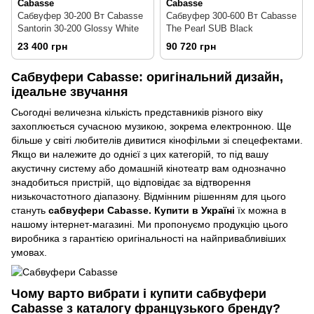
Cabasse
Cabasse
Сабвуфер 30-200 Вт Cabasse
Сабвуфер 300-600 Вт Cabasse
Santorin 30-200 Glossy White
The Pearl SUB Black
23 400 грн
90 720 грн
Сабвуфери Cabasse: оригінальний дизайн,
ідеальне звучання
Сьогодні величезна кількість представників різного віку
захоплюється сучасною музикою, зокрема електронною. Ще
більше у світі любителів дивитися кінофільми зі спецефектами.
Якщо ви належите до однієї з цих категорій, то під вашу
акустичну систему або домашній кінотеатр вам однозначно
знадобиться пристрій, що відповідає за відтворення
низькочастотного діапазону. Відмінним рішенням для цього
стануть
сабвуфери Cabasse. Купити в Україні
їх можна в
нашому інтернет-магазині. Ми пропонуємо продукцію цього
виробника з гарантією оригінальності на найпривабливіших
умовах.
Чому варто вибрати і купити сабвуфери
Cabasse з каталогу французького бренду?