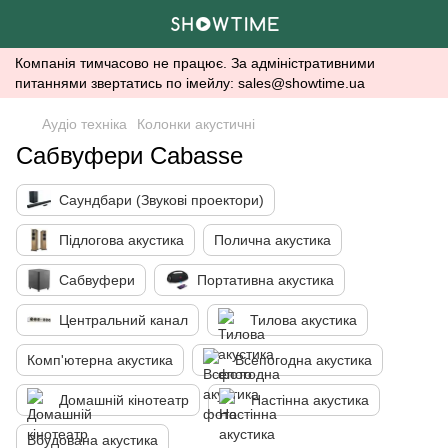
Компанія тимчасово не працює. За адміністративними
питаннями звертатись по імейлу: sales@showtime.ua
Аудіо техніка
Колонки акустичні
Сабвуфери Cabasse
Саундбари (Звукові проектори)
Підлогова акустика
Полична акустика
Сабвуфери
Портативна акустика
Центральний канал
Тилова акустика
Комп'ютерна акустика
Всепогодна акустика
Домашній кінотеатр
Настінна акустика
Вбудована акустика