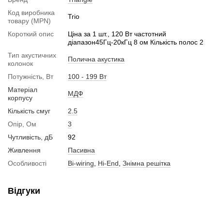
Код виробника
Trio
товару (MPN)
Короткий опис
Ціна за 1 шт., 120 Вт частотний
діапазон45Гц-20кГц 8 ом Кількість полос 2
Тип акустичних
Полична акустика
колонок
Потужність, Вт
100 - 199 Вт
Матеріал
МДФ
корпусу
Кількість смуг
2.5
Опір, Ом
3
Чутливість, дБ
92
Живлення
Пасивна
Особливості
Bi-wiring
,
Hi-End
,
Знімна решітка
Відгуки