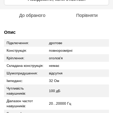
До обраного
Порівняти
Опис
Підключення:
дротове
Конструкція:
повнорозмірні
Кріплення:
оголов'я
Складана конструкція:
немає
Шумопридушення:
відсутня
Імпеданс:
32 Ом
Чутливість
100 дБ
навушників:
Діапазон частот
20...20000 Гц
навушників: