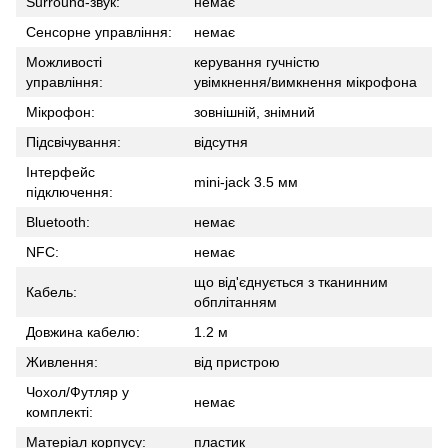
Surround-звук:
немає
Сенсорне управління:
немає
Можливості
керування гучністю
управління:
увімкнення/вимкнення мікрофона
Мікрофон:
зовнішній, знімний
Підсвічування:
відсутня
Інтерфейс
mini-jack 3.5 мм
підключення:
Bluetooth:
немає
NFC:
немає
що від'єднується з тканинним
Кабель:
обплітанням
Довжина кабелю:
1.2 м
Живлення:
від пристрою
Чохол/Футляр у
немає
комплекті:
Матеріал корпусу:
пластик